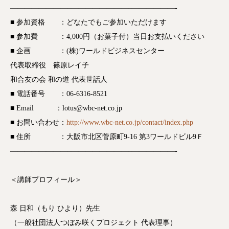
————————–
————————–
——————-
■ 参加資格 ：どなたでもご参加いただけます
■ 参加費 ：4,000円（お菓子付）当日お支払いく
ださい
■ 企画 ：(株)ワールドビジネスセンター
代表取締役 篠原レイ子
和合友の会 和の道 代表世話人
■ 電話番号 ：06-6316-8521
■ Email ：lotus@wbc-net.co.
jp
■ お問い合わせ：
http://www.wbc-net.co.jp/
contact/index.php
■ 住所 ：大阪市北区菅原町9-16 第3ワールドビル9Ｆ
————————–
————————–
——————-
＜講師プロフィール＞
森 日和（もり ひより）先生
（一般社団法人つぼみ咲くプロジェクト 代表理事）