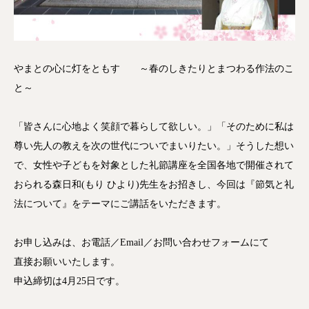
やまとの心に灯をともす ～春のしきたりとまつわる作法のこ
と～
「皆さんに心地よく笑顔で暮らして欲しい。」「そのため
に私は
尊い先人の教えを次の世代についでまいりたい。」
そうした想い
で、女性や子どもを対象とした礼節講座を全
国各地で開催されて
おられる森日和(もり ひより)先生をお招きし、今回は『節気と礼
法について』
をテーマにご講話をいただきます。
お申し込みは、お電話／Email／お問い合わせフォー
ムにて
直接お願いいたします。
申込締切は4月25日です。