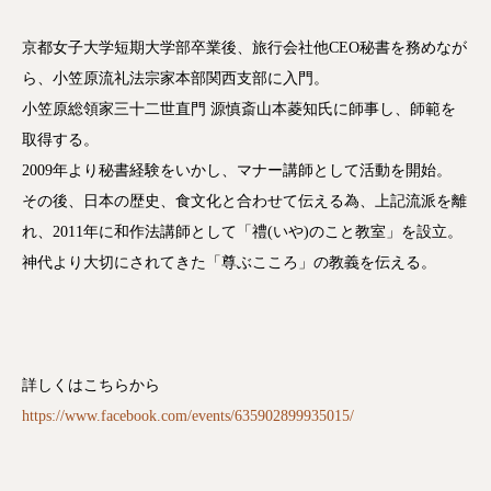
京都女子大学短期大学部卒業後、旅行会社他CEO秘書を
務めなが
ら、小笠原流礼法宗家本部関西支部に入門。
小笠原総領家三十二世直門 源慎斎山本菱知氏に師事し、師範を
取得する。
2009年より秘書経験をいかし、マナー講師として活動
を開始。
その後、日本の歴史、食文化と合わせて伝える為、上記流
派を離
れ、2011年に和作法講師として「禮(いや)の
こと教室」を設立。
神代より大切にされてきた「尊ぶここ
ろ」の教義を伝える。
詳しくはこちらから
https://www.facebook.com/events/635902899935015/