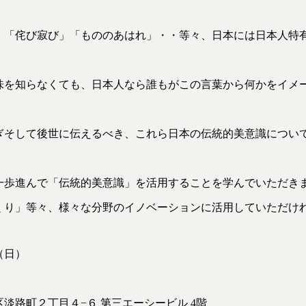
」「侘び寂び」「もののあはれ」・・等々、日本には日本人特
味を知らなくても、日本人なら誰もがこの言葉から何かをイメ
ぎそして後世に伝えるべき、これら日本の伝統的美意識につい
一歩進んで「伝統的美意識」を活用することを学んでいただき
くり」等々、様々な分野のイノベーションに活用していただけ
（日）
淡路町２丁目４−６ 第三エーシービル 4階