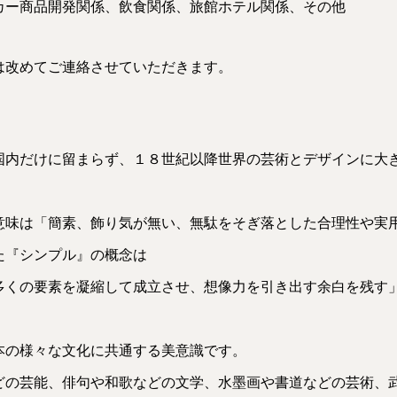
カー商品開発関係、飲食関係、旅館ホテル関係、その他
は改めてご連絡させていただきます。
国内だけに留まらず、１８世紀以降世界の芸術とデザインに大
意味は「簡素、飾り気が無い、無駄をそぎ落とした合理性や実
た『シンプル』の概念は
多くの要素を凝縮して成立させ、想像力を引き出す余白を残す
本の様々な文化に共通する美意識です。
どの芸能、俳句や和歌などの文学、水墨画や書道などの芸術、