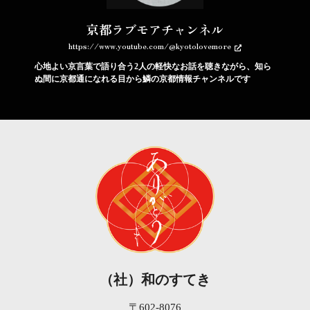
京都ラブモアチャンネル
https://www.youtube.com/@kyotolovemore
心地よい京言葉で語り合う2人の軽快なお話を聴きながら、知ら
ぬ間に京都通になれる目から鱗の京都情報チャンネルです
（社）和のすてき
〒602-8076