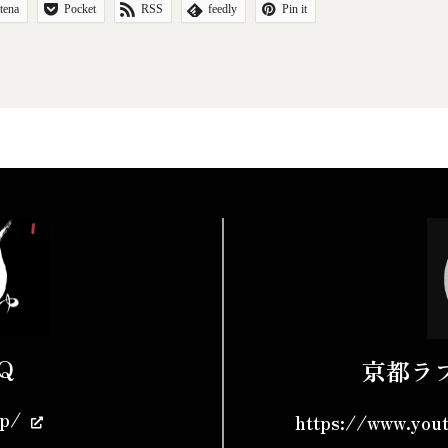
tena
Pocket
RSS
feedly
Pin it
Q
京都ラ
jp/
https://www.you