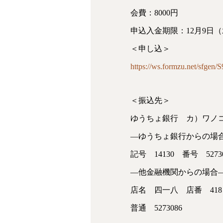
会費：8000円
申込入金期限：12月9日
＜申し込＞
https://ws.formzu.net/sfgen/
＜振込先＞
ゆうちょ銀行 カ）ワノ
—ゆうちょ銀行からの場
記号 14130 番号 52730
—他金融機関からの場合
店名 四一八 店番 418
普通 5273086