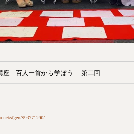
講座 百人一首から学ぼう 第二回
zu.net/sfgen/S93771290/