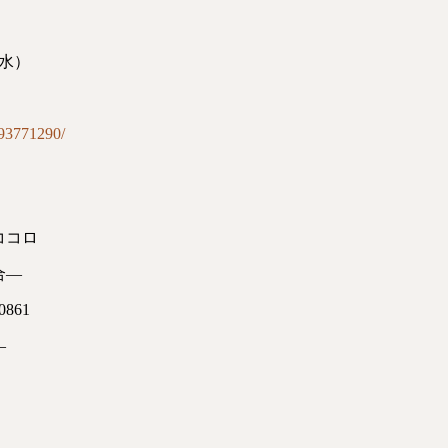
（水）
S93771290/
ココロ
合—
861
—