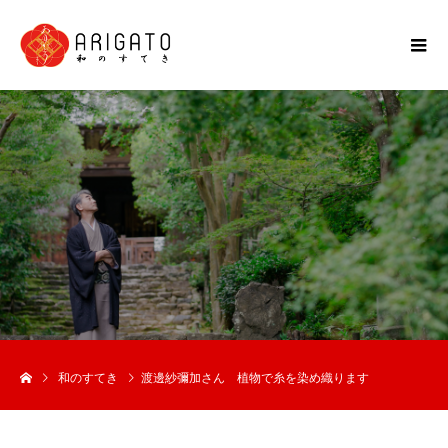
和のすてき
渡邊紗彌加さん 植物で糸を染め織ります