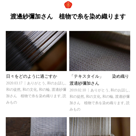
渡邊紗彌加さん 植物で糸を染め織ります
日々をどのように過ごすか
「テキスタイル」 染め織り
2020.03.17
ありがとう
,
和のお話し
,
渡邊紗彌加さん
和の徒然
,
和の文化
,
和の輪
,
渡邊紗彌
2019.02.10
ありがとう
,
和のお話し
,
加さん 植物で糸を染め織ります
,
読
和の徒然
,
和の文化
,
和の輪
,
渡邊紗彌
みもの
加さん 植物で糸を染め織ります
,
読
みもの