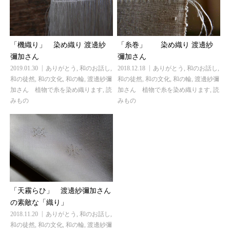
「機織り」 染め織り 渡邊紗
「糸巻」 染め織り 渡邊紗
彌加さん
彌加さん
2019.01.30
ありがとう
,
和のお話し
,
2018.12.18
ありがとう
,
和のお話し
,
和の徒然
,
和の文化
,
和の輪
,
渡邊紗彌
和の徒然
,
和の文化
,
和の輪
,
渡邊紗彌
加さん 植物で糸を染め織ります
,
読
加さん 植物で糸を染め織ります
,
読
みもの
みもの
「天霧らひ」 渡邊紗彌加さん
の素敵な「織り」
2018.11.20
ありがとう
,
和のお話し
,
和の徒然
,
和の文化
,
和の輪
,
渡邊紗彌