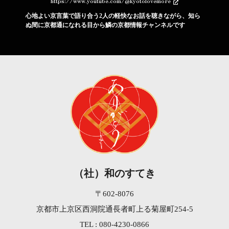
https://www.youtube.com/@kyotolovemore
心地よい京言葉で語り合う2人の軽快なお話を聴きながら、知ら
ぬ間に京都通になれる目から鱗の京都情報チャンネルです
（社）和のすてき
〒602-8076
京都市上京区西洞院通長者町上る菊屋町254-5
TEL : 080-4230-0866