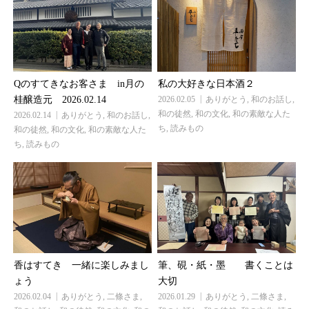
Qのすてきなお客さま in月の
私の大好きな日本酒２
桂醸造元 2026.02.14
2026.02.05
ありがとう
,
和のお話し
,
和の徒然
,
和の文化
,
和の素敵な人た
2026.02.14
ありがとう
,
和のお話し
,
ち
,
読みもの
和の徒然
,
和の文化
,
和の素敵な人た
ち
,
読みもの
香はすてき 一緒に楽しみまし
筆、硯・紙・墨 書くことは
ょう
大切
2026.02.04
ありがとう
,
二條さま
,
2026.01.29
ありがとう
,
二條さま
,