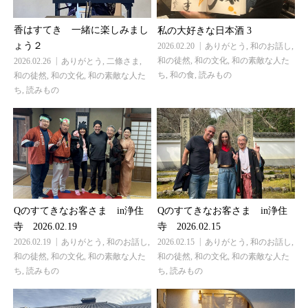
香はすてき 一緒に楽しみまし
私の大好きな日本酒 3
ょう２
2026.02.20
ありがとう
,
和のお話し
,
和の徒然
,
和の文化
,
和の素敵な人た
2026.02.26
ありがとう
,
二條さま
,
ち
,
和の食
,
読みもの
和の徒然
,
和の文化
,
和の素敵な人た
ち
,
読みもの
Qのすてきなお客さま in浄住
Qのすてきなお客さま in浄住
寺 2026.02.19
寺 2026.02.15
2026.02.19
ありがとう
,
和のお話し
,
2026.02.15
ありがとう
,
和のお話し
,
和の徒然
,
和の文化
,
和の素敵な人た
和の徒然
,
和の文化
,
和の素敵な人た
ち
,
読みもの
ち
,
読みもの