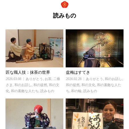
読みもの
盆梅はすてき
匠な職人技：抹茶の世界
2026.02.28
ありがとう
,
和のお話し
,
2026.03.08
ありがとう
,
お茶
,
二條
和の徒然
,
和の文化
,
和の素敵な人た
さま
,
和のお話し
,
和の徒然
,
和の文
ち
,
和の輪
,
読みもの
化
,
和の素敵な人たち
,
読みもの