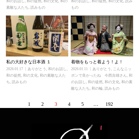
和のお話し
,
和の徒然
,
和の文化
,
和の
和のお話し
,
和の徒然
,
和の文化
,
読み
素敵な人たち
,
読みもの
もの
私の大好きな日本酒 １
着物をもっと着よう！よ！
2026.01.17
ありがとう
,
和のお話し
,
2026.01.11
ありがとう
,
こんなニッ
和の徒然
,
和の文化
,
和の素敵な人た
ポンで良かったね 今西吉雄さん
,
和
ち
,
読みもの
のお話し
,
和の徒然
,
和の文化
,
和の素
敵な人たち
,
和の輪
,
読みもの
1
2
3
4
5
…
192