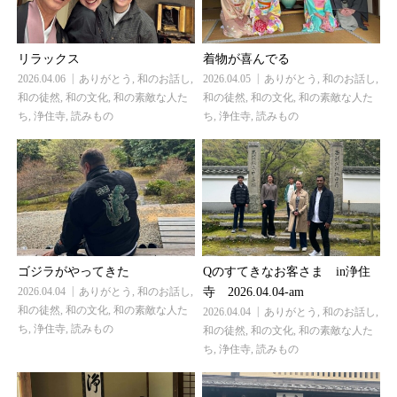
リラックス
着物が喜んでる
2026.04.06
ありがとう
,
和のお話し
,
2026.04.05
ありがとう
,
和のお話し
,
和の徒然
,
和の文化
,
和の素敵な人た
和の徒然
,
和の文化
,
和の素敵な人た
ち
,
浄住寺
,
読みもの
ち
,
浄住寺
,
読みもの
Qのすてきなお客さま in浄住
ゴジラがやってきた
寺 2026.04.04-am
2026.04.04
ありがとう
,
和のお話し
,
和の徒然
,
和の文化
,
和の素敵な人た
2026.04.04
ありがとう
,
和のお話し
,
ち
,
浄住寺
,
読みもの
和の徒然
,
和の文化
,
和の素敵な人た
ち
,
浄住寺
,
読みもの