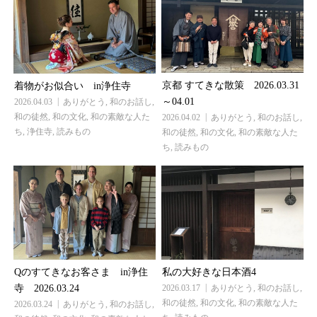
京都 すてきな散策 2026.03.31
着物がお似合い in浄住寺
～04.01
2026.04.03
ありがとう
,
和のお話し
,
和の徒然
,
和の文化
,
和の素敵な人た
2026.04.02
ありがとう
,
和のお話し
,
ち
,
浄住寺
,
読みもの
和の徒然
,
和の文化
,
和の素敵な人た
ち
,
読みもの
Qのすてきなお客さま in浄住
私の大好きな日本酒4
寺 2026.03.24
2026.03.17
ありがとう
,
和のお話し
,
和の徒然
,
和の文化
,
和の素敵な人た
2026.03.24
ありがとう
,
和のお話し
,