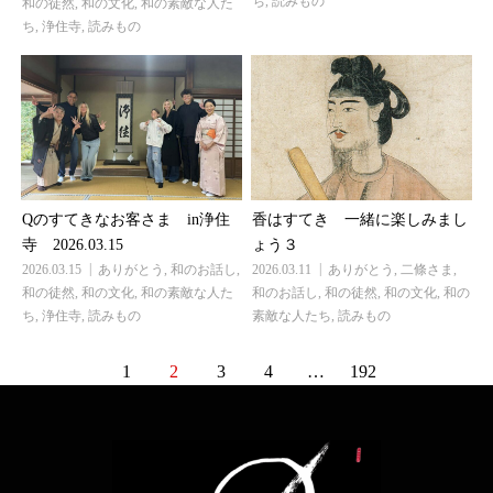
ち
,
読みもの
和の徒然
,
和の文化
,
和の素敵な人た
ち
,
浄住寺
,
読みもの
Qのすてきなお客さま in浄住
香はすてき 一緒に楽しみまし
寺 2026.03.15
ょう３
2026.03.15
ありがとう
,
和のお話し
,
2026.03.11
ありがとう
,
二條さま
,
和の徒然
,
和の文化
,
和の素敵な人た
和のお話し
,
和の徒然
,
和の文化
,
和の
ち
,
浄住寺
,
読みもの
素敵な人たち
,
読みもの
1
2
3
4
…
192