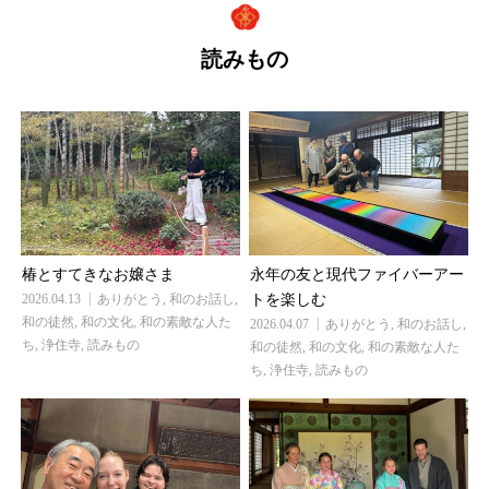
読みもの
椿とすてきなお嬢さま
永年の友と現代ファイバーアー
2026.04.13
ありがとう
,
和のお話し
,
トを楽しむ
和の徒然
,
和の文化
,
和の素敵な人た
2026.04.07
ありがとう
,
和のお話し
,
ち
,
浄住寺
,
読みもの
和の徒然
,
和の文化
,
和の素敵な人た
ち
,
浄住寺
,
読みもの