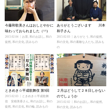
今藤和歌美さんはおしとやかに
ありがとうございます 川本
味わっておられました（^^)
和子さん
2015.02.04
お茶
,
和のお話し
,
和の
2015.02.03
ありがとう
,
和の徒然
,
徒然
,
和の文化
,
読みもの
和の文化
,
和の素敵な人たち
,
読みも
の
ときめき☆平成歌舞伎 第9回
２月はどうして２８日しかない
2015.02.03
ときめき☆平成歌舞
のでしょうか
伎 安積美香さん
,
和のお話し
,
和の
2015.02.02
和のお話し
,
和の徒然
,
徒然
,
和の文化
,
和の輪
,
読みもの
和の文化
,
読みもの