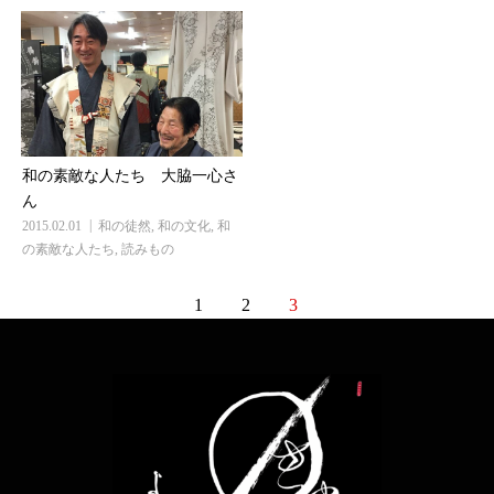
和の素敵な人たち 大脇一心さ
ん
2015.02.01
和の徒然
,
和の文化
,
和
の素敵な人たち
,
読みもの
1
2
3