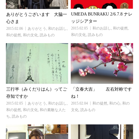
UMEDA BUNRAKU 2/6.7.8 ナレ
ありがとうございます 大脇一
ッジシアター
心さま
2015.02.05
和のお話し
,
和の徒然
,
2015.02.06
ありがとう
,
和のお話し
,
和の文化
,
読みもの
和の徒然
,
和の文化
,
読みもの
三行半（みくだりはん）ってご
「立春大吉」 左右対称です
存知ですか
ね！
2015.02.05
ありがとう
,
和のお話し
,
2015.02.04
和の徒然
,
和の心
,
和の
和の徒然
,
和の文化
,
和の素敵な人た
文化
,
読みもの
ち
,
読みもの