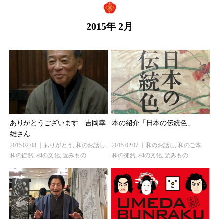
2015年 2月
ありがとうございます 吉岡幸
本の紹介「日本の伝統色」
雄さん
2015.02.08
ありがとう
,
和のお話し
,
2015.02.07
和のお話し
,
和のご本
,
和の徒然
,
和の文化
,
読みもの
和の徒然
,
和の文化
,
読みもの