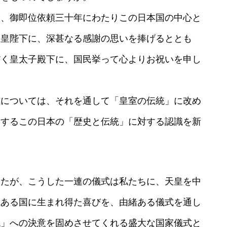
り、御即位依頼三十年にわたりこの日本国の中心と
天皇陛下に、深甚なる感謝の思いを捧げるととも
だく皇太子殿下に、国民挙って心よりお祝いを申し
式については、それを通して「皇室の伝統」に改め
とするこの日本の「歴史と伝統」に対する認識を新
したが、こうした一連の儀式は私たちに、天皇を中
統ある国に生まれ得た喜びを、由緒ある儀式を通し
代」への決意を固めさせてくれる盛大な国家儀式と