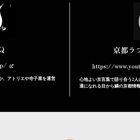
Q
京都ラ
jp/
https://www.you
か、アトリエや寺子屋を運営
心地よい京言葉で語り合う2人
通になれる目から鱗の京都情