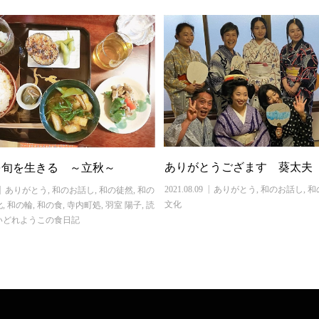
ありがとうござます 葵太夫
を旬を生きる ～立秋～
2021.08.09
ありがとう
,
和のお話し
,
和
ありがとう
,
和のお話し
,
和の徒然
,
和の
文化
化
,
和の輪
,
和の食
,
寺内町処
,
羽室 陽子
,
読
いどれようこの食日記