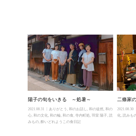
陽子の旬をいきる ～処暑～
二條家
2021.08.31
ありがとう
,
和のお話し
,
和の徒然
,
和の
2021.08.30
心
,
和の文化
,
和の輪
,
和の食
,
寺内町処
,
羽室 陽子
,
読
化
,
読みも
みもの
,
酔いどれようこの食日記