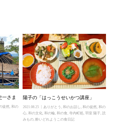
史一さま
陽子の「はっこうせいかつ講座」
の徒然
,
和の
2021.08.25
ありがとう
,
和のお話し
,
和の徒然
,
和の
心
,
和の文化
,
和の輪
,
和の食
,
寺内町処
,
羽室 陽子
,
読
みもの
,
酔いどれようこの食日記