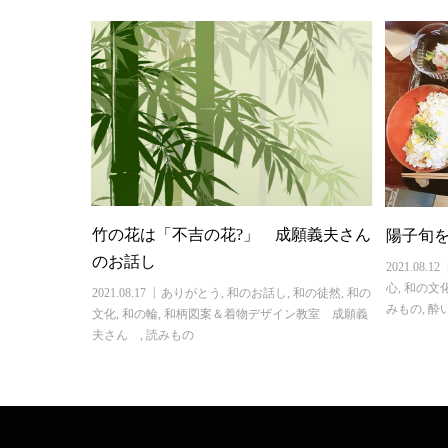
竹の花は「不吉の花?」 成願義夫さん
陽子旬
のお話し
2021.08.12
心
,
和の文
2021.08.17
ありがとう
,
和のお話し
,
和の徒然
,
和の
みもの
,
酔
文化
,
和の輪
,
和柄図案＆着物デザイン教室 成願義
夫さん
,
読みもの