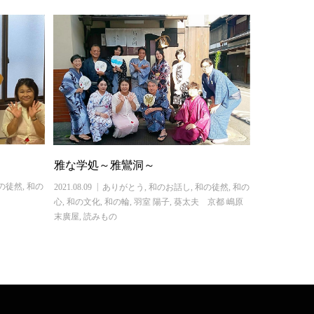
雅な学処～雅鸞洞～
の徒然
,
和の
2021.08.09
ありがとう
,
和のお話し
,
和の徒然
,
和の
心
,
和の文化
,
和の輪
,
羽室 陽子
,
葵太夫 京都 嶋原
末廣屋
,
読みもの