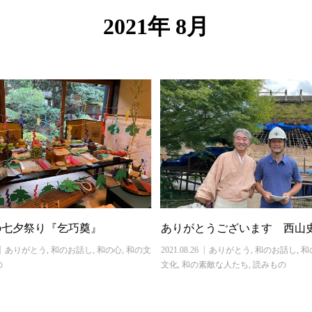
2021年 8月
ありがとうございます 西山
の七夕祭り『乞巧奠』
2021.08.26
ありがとう
,
和のお話し
,
和
ありがとう
,
和のお話し
,
和の心
,
和の文
文化
,
和の素敵な人たち
,
読みもの
の