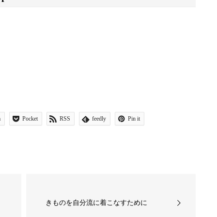
a
Pocket
RSS
feedly
Pin it
きものを自分流に着こなすために