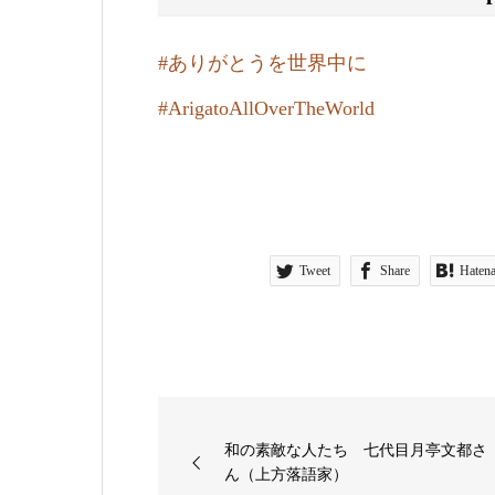
#
ありがとうを世界中に
#
ArigatoAllOverTheWorld
Tweet
Share
Haten
和の素敵な人たち 七代目月亭文都さ
ん（上方落語家）