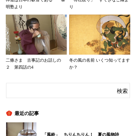
明塾より
り
二條さま 古事記のお話しの
冬の風の名前 いくつ知ってます
２ 第四話の4
か？
最近の記事
「風鈴」 ちりんちりん！ 夏の風物詩