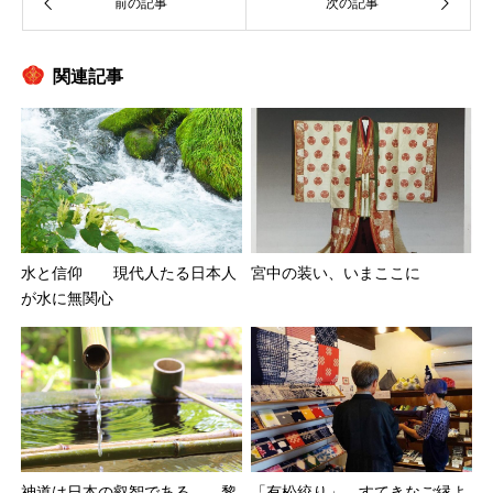
関連記事
宮中の装い、いまここに
水と信仰 現代人たる日本人
が水に無関心
神道は日本の叡智である 黎
「有松絞り」 すてきなご縁よ