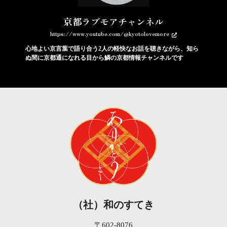
京都ラブモアチャンネル
https://www.youtube.com/@kyotolovemore
心地よい京言葉で語り合う2人の軽快なお話を聴きながら、知ら
ぬ間に京都通になれる目から鱗の京都情報チャンネルです
（社）和のすてき
〒602-8076