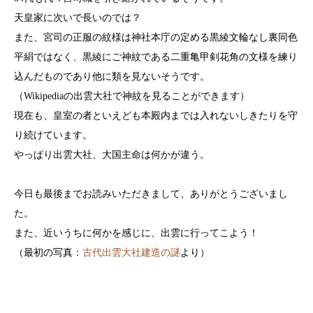
天皇家に次いで長いのでは？
また、宮司の正服の紋様は神社本庁の定める黒綾文輪なし裏同色
平絹ではなく、黒綾にご神紋である二重亀甲剣花角の文様を練り
込んだものであり他に類を見ないそうです。
（Wikipediaの出雲大社で神紋を見ることができます）
現在も、皇室の者といえども本殿内までは入れないしきたりを守
り続けています。
やっぱり出雲大社、大国主命は何かが違う。
今日も最後までお読みいただきまして、ありがとうございまし
た。
また、近いうちに何かを感じに、出雲に行ってこよう！
（最初の写真：
古代出雲大社建造の謎
より）