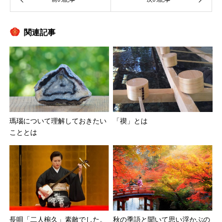
関連記事
瑪瑙について理解しておきたい
「禊」とは
こととは
長唄「二人椀久」素敵でした。
秋の季語と聞いて思い浮かぶの