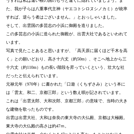
うすれば私は遠い根の国のもっと遠くに隠れていましょう。ま
た、我が子らは八重事代主神（ヤエコトシロヌシノカミ）が統率
すれば、逆らう者はございません。」とおっしゃいました。
そして、出雲国の多芸志の小浜に御殿を造りました。
この多芸志の小浜に造られた御殿が、出雲大社であるといわれて
います。
写真で見たことあると思いますが、「高天原に届くほど千木を高
く」との願いどおり、高さ十六丈（約50m）、そこへ地上から三
十六丈（約110m）もの長い階段を昇っていくという、壮大な社
だったと伝えられています。
元禄元年（970年）に書かれた「口遊（くちずさみ）という本に
は「雲太、和二、京都三郎」という数え唄が記されています。
これは「出雲太郎、大和次郎、京都三郎」の意味で、当時の大き
な建物を歌ったものです。
出雲は出雲大社、大和は奈良の東大寺の大仏殿、京都は大極殿。
東大寺の大仏殿の高さは約47ｍ。