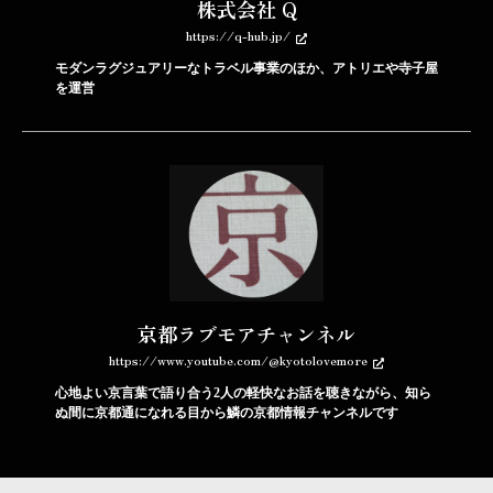
株式会社 Q
https://q-hub.jp/
モダンラグジュアリーなトラベル事業のほか、アトリエや寺子屋
を運営
京都ラブモアチャンネル
https://www.youtube.com/@kyotolovemore
心地よい京言葉で語り合う2人の軽快なお話を聴きながら、知ら
ぬ間に京都通になれる目から鱗の京都情報チャンネルです