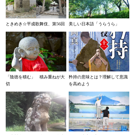
ときめき☆平成歌舞伎、第56回
美しい日本語「うらうら」
「陰徳を積む」 積み重ねが大
矜持の意味とは？理解して意識
切
を高めよう