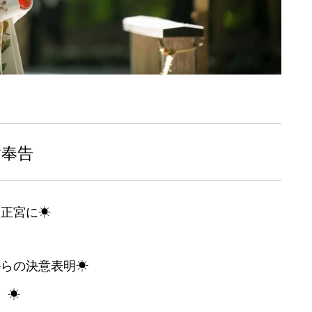
謝奉告
は正宮に
☀
からの決意表明
☀
】
☀