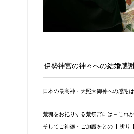
伊勢神宮の神々への結婚感
日本の最高神・天照大御神への感謝
荒魂をお祀りする荒祭宮には～これ
そしてご神徳・ご加護をとの【 祈り 