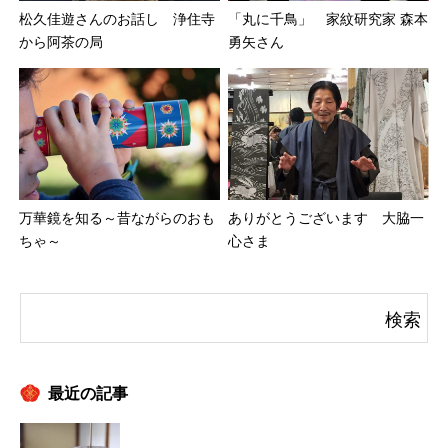
松久佳遊さんのお話し 浄住寺
「丸に千鳥」 家紋研究家 森本
から阿茶の局
勇矢さん
万華鏡を知る～昔ながらのおも
ありがとうございます 大脇一
ちゃ～
心さま
最近の記事