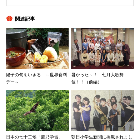
関連記事
陽子の旬をいきる ～世界食料
暑かった～！ 七月大歌舞
デー～
伎！！（前編）
日本の七十二候「鷹乃学習」
朝日小学生新聞に掲載されまし