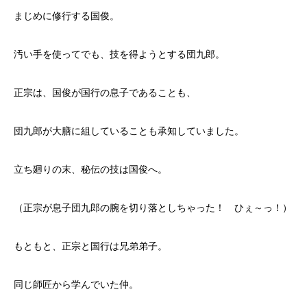
まじめに修行する国俊。
汚い手を使ってでも、技を得ようとする団九郎。
正宗は、国俊が国行の息子であることも、
団九郎が大膳に組していることも承知していました。
立ち廻りの末、秘伝の技は国俊へ。
（正宗が息子団九郎の腕を切り落としちゃった！ ひぇ～っ！）
もともと、正宗と国行は兄弟弟子。
同じ師匠から学んでいた仲。