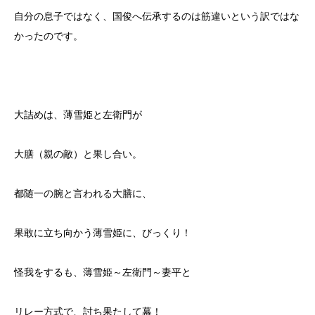
自分の息子ではなく、国俊へ伝承するのは筋違いという訳ではな
かったのです。
大詰めは、薄雪姫と左衛門が
大膳（親の敵）と果し合い。
都随一の腕と言われる大膳に、
果敢に立ち向かう薄雪姫に、びっくり！
怪我をするも、薄雪姫～左衛門～妻平と
リレー方式で、討ち果たして幕！