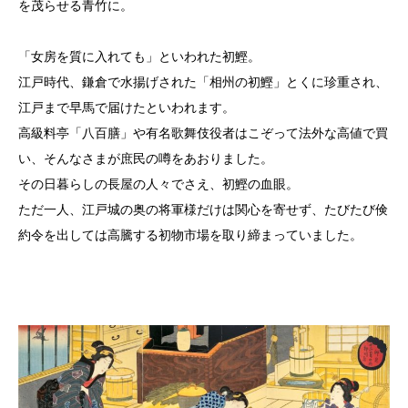
を茂らせる青竹に。
「女房を質に入れても」といわれた初鰹。
江戸時代、鎌倉で水揚げされた「相州の初鰹」とくに珍重され、
江戸まで早馬で届けたといわれます。
高級料亭「八百膳」や有名歌舞伎役者はこぞって法外な高値で買
い、そんなさまが庶民の噂をあおりました。
その日暮らしの長屋の人々でさえ、初鰹の血眼。
ただ一人、江戸城の奥の将軍様だけは関心を寄せず、たびたび倹
約令を出しては高騰する初物市場を取り締まっていました。