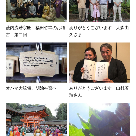
藪内流若宗匠 福田竹弌のお稽
ありがとうございます 大森由
古 第二回
久さま
ありがとうございます 山村若
オバマ大統領、明治神宮へ
瑞さん