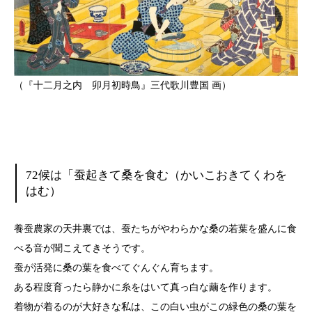
（『十二月之内 卯月初時鳥』三代歌川豊国 画）
72候は「蚕起きて桑を食む（かいこおきてくわを
はむ）
養蚕農家の天井裏では、蚕たちがやわらかな桑の若葉を盛んに食
べる音が聞こえてきそうです。
蚕が活発に桑の葉を食べてぐんぐん育ちます。
ある程度育ったら静かに糸をはいて真っ白な繭を作ります。
着物が着るのが大好きな私は、この白い虫がこの緑色の桑の葉を