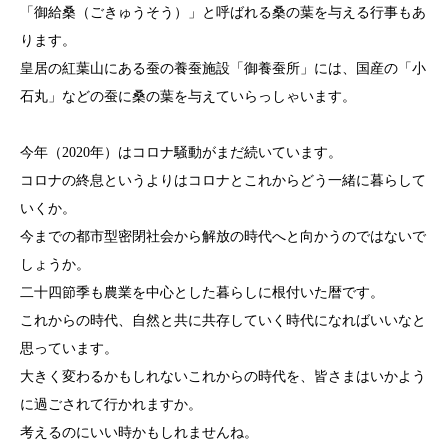
「御給桑（ごきゅうそう）」と呼ばれる桑の葉を与える行事もあ
ります。
皇居の紅葉山にある蚕の養蚕施設「御養蚕所」には、国産の「小
石丸」などの蚕に桑の葉を与えていらっしゃいます。
今年（2020年）はコロナ騒動がまだ続いています。
コロナの終息というよりはコロナとこれからどう一緒に暮らして
いくか。
今までの都市型密閉社会から解放の時代へと向かうのではないで
しょうか。
二十四節季も農業を中心とした暮らしに根付いた暦です。
これからの時代、自然と共に共存していく時代になればいいなと
思っています。
大きく変わるかもしれないこれからの時代を、皆さまはいかよう
に過ごされて行かれますか。
考えるのにいい時かもしれませんね。