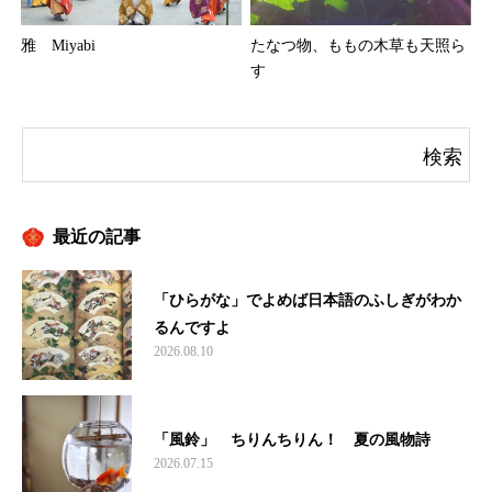
たなつ物、ももの木草も天照ら
雅 Miyabi
す
最近の記事
「ひらがな」でよめば日本語のふしぎがわか
るんですよ
2026.08.10
「風鈴」 ちりんちりん！ 夏の風物詩
2026.07.15