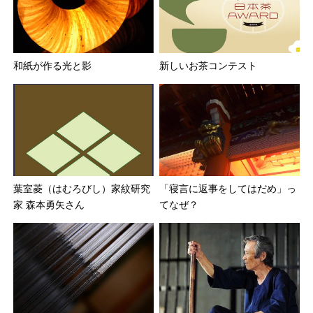
和紙が作る光と影
新しいお茶コンテスト
葉室菱（はむろびし）家紋研究
「寝言に返事をしてはだめ」っ
家 森本勇矢さん
てなぜ？