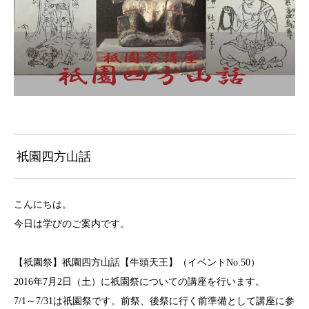
祇園四方山話
こんにちは。
今日は学びのご案内です。
【祇園祭】祇園四方山話【牛頭天王】（イベントNo.50）
2016年7月2日（土）に祇園祭についての講座を行い
ます。
7/1～7/
31は祇園祭です。前祭、後祭に行く前準備として講座に参