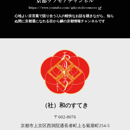
京都ラブモアチャンネル
https://www.youtube.com/@kyotolovemore
心地よい京言葉で語り合う2人の軽快なお話を聴きながら、知ら
ぬ間に京都通になれる目から鱗の京都情報チャンネルです
（社）和のすてき
〒602-8076
京都市上京区西洞院通長者町上る菊屋町254-5