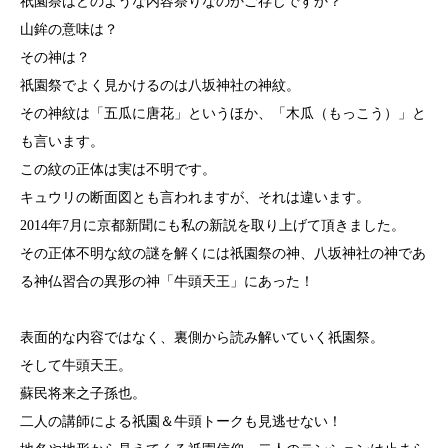
祇園祭はどのような内容祭りなのかご存じですか？
山鉾の意味は？
その神は？
祇園祭でよく見かけるのは八坂神社の神紋。
その神紋は「五瓜に唐花」というほか、「木瓜（もっこう
）」と
も言います。
この紋の正体は実は不明です。
キュウリの断面図とも言わ
れますが、それは違います。
2014年7月に京都新聞にも私の新説を取り上げて頂き
ました。
その正体不明な紋の謎を解くには祇園祭の神、八坂神社の
神であ
る神仏習合の異形の神「牛頭天王」にあった！
表面的な内容ではなく、裏側から読み解いていく祇園祭。
そして牛頭天王。
蘇民将来之子孫也。
二人の講師による祇園＆牛頭トークも見逃せない！