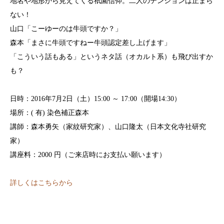
地名や地形から見えてくる祇園信仰。二人のテンションは
止まら
ない！
山口「こーゆーのは牛頭ですか？」
森本「まさに牛頭ですねー牛頭認定差し上げます」
「こういう話もある」というネタ話（オカルト系）も飛び
出すか
も？
日時：2016年7月2日（土）15:00 ～ 17:00（開場14:30）
場所：( 有) 染色補正森本
講師：森本勇矢（家紋研究家）、山口隆太（日本文化寺社
研究
家）
講座料：2000 円（ご来店時にお支払い願います）
詳しくはこちらから