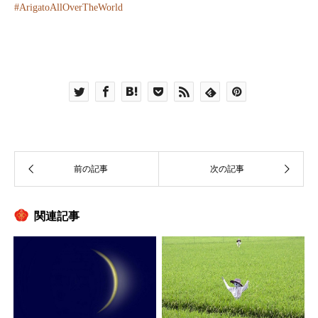
#
ArigatoAllOverTheWorld
関連記事