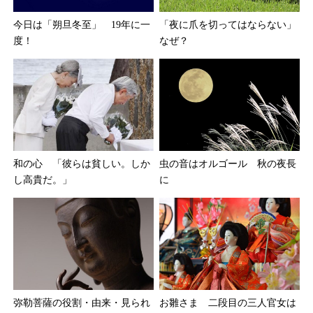
今日は「朔旦冬至」 19年に一
「夜に爪を切ってはならない」
度！
なぜ？
和の心 「彼らは貧しい。しか
虫の音はオルゴール 秋の夜長
し高貴だ。」
に
お雛さま 二段目の三人官女は
弥勒菩薩の役割・由来・見られ