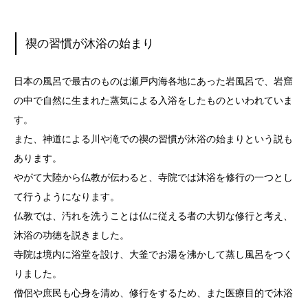
禊の習慣が沐浴の始まり
日本の風呂で最古のものは瀬戸内海各地にあった岩風呂で、岩窟
の中で自然に生まれた蒸気による入浴をしたものといわれていま
す。
また、神道による川や滝での禊の習慣が沐浴の始まりという説も
あります。
やがて大陸から仏教が伝わると、寺院では沐浴を修行の一つとし
て行うようになります。
仏教では、汚れを洗うことは仏に従える者の大切な修行と考え、
沐浴の功徳を説きました。
寺院は境内に浴堂を設け、大釜でお湯を沸かして蒸し風呂をつく
りました。
僧侶や庶民も心身を清め、修行をするため、また医療目的で沐浴