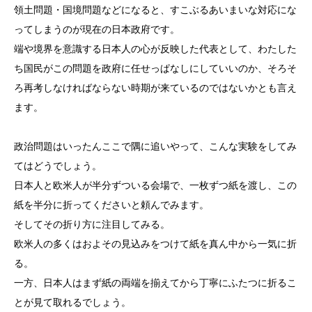
領土問題・国境問題などになると、すこぶるあいまいな対応にな
ってしまうのが現在の日本政府です。
端や境界を意識する日本人の心が反映した代表として、わたした
ち国民がこの問題を政府に任せっぱなしにしていいのか、そろそ
ろ再考しなければならない時期が来ているのではないかとも言え
ます。
政治問題はいったんここで隅に追いやって、こんな実験をしてみ
てはどうでしょう。
日本人と欧米人が半分ずついる会場で、一枚ずつ紙を渡し、この
紙を半分に折ってくださいと頼んでみます。
そしてその折り方に注目してみる。
欧米人の多くはおよその見込みをつけて紙を真ん中から一気に折
る。
一方、日本人はまず紙の両端を揃えてから丁寧にふたつに折るこ
とが見て取れるでしょう。