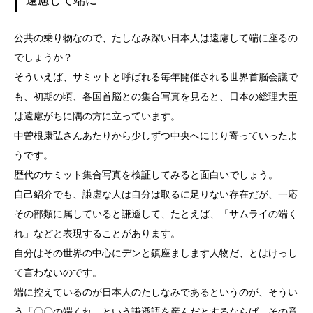
遠慮して端に
公共の乗り物なので、たしなみ深い日本人は遠慮して端に座るの
でしょうか？
そういえば、サミットと呼ばれる毎年開催される世界首脳会議で
も、初期の頃、各国首脳との集合写真を見ると、日本の総理大臣
は遠慮がちに隅の方に立っています。
中曽根康弘さんあたりから少しずつ中央へにじり寄っていったよ
うです。
歴代のサミット集合写真を検証してみると面白いでしょう。
自己紹介でも、謙虚な人は自分は取るに足りない存在だが、一応
その部類に属していると謙遜して、たとえば、「サムライの端く
れ」などと表現することがあります。
自分はその世界の中心にデンと鎮座まします人物だ、とはけっし
て言わないのです。
端に控えているのが日本人のたしなみであるというのが、そうい
う「〇〇の端くれ」という謙遜語を産んだとするならば、その意