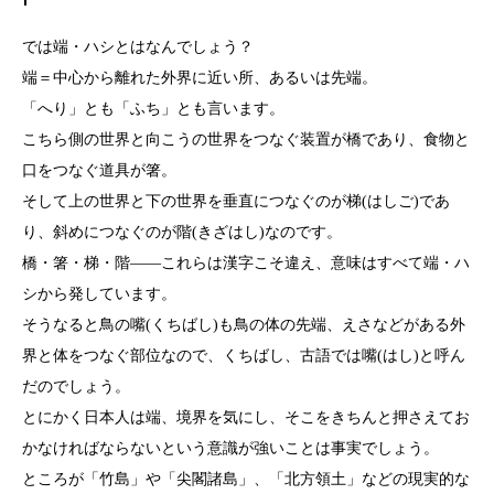
では端・ハシとはなんでしょう？
端＝中心から離れた外界に近い所、あるいは先端。
「へり」とも「ふち」とも言います。
こちら側の世界と向こうの世界をつなぐ装置が橋であり、食物と
口をつなぐ道具が箸。
そして上の世界と下の世界を垂直につなぐのが梯(はしご)であ
り、斜めにつなぐのが階(きざはし)なのです。
橋・箸・梯・階――これらは漢字こそ違え、意味はすべて端・ハ
シから発しています。
そうなると鳥の嘴(くちばし)も鳥の体の先端、えさなどがある外
界と体をつなぐ部位なので、くちばし、古語では嘴(はし)と呼ん
だのでしょう。
とにかく日本人は端、境界を気にし、そこをきちんと押さえてお
かなければならないという意識が強いことは事実でしょう。
ところが「竹島」や「尖閣諸島」、「北方領土」などの現実的な