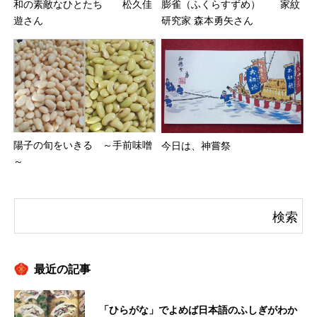
和の素敵なひとたち 松久佳
膨雀（ふくらすずめ） 家紋
遊さん
研究家 森本勇矢さん
陽子の旬をいきる ～手前味噌
今日は、神嘗祭
～
最近の記事
「ひらがな」でよめば日本語のふしぎがわか