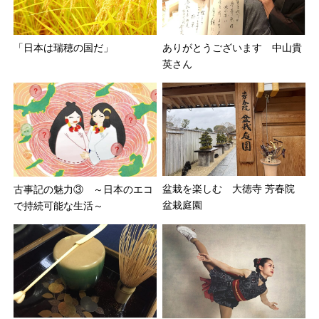
「日本は瑞穂の国だ」
ありがとうございます 中山貴
英さん
盆栽を楽しむ 大徳寺 芳春院
古事記の魅力③ ～日本のエコ
盆栽庭園
で持続可能な生活～