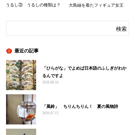
うるし③ うるしの種類は？
大島紬を着たフィギュア女王
最近の記事
「ひらがな」でよめば日本語のふしぎがわか
るんですよ
2026.08.10
「風鈴」 ちりんちりん！ 夏の風物詩
2026.07.15