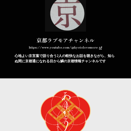
京都ラブモアチャンネル
https://www.youtube.com/@kyotolovemore
心地よい京言葉で語り合う2人の軽快なお話を聴きながら、知ら
ぬ間に京都通になれる目から鱗の京都情報チャンネルです