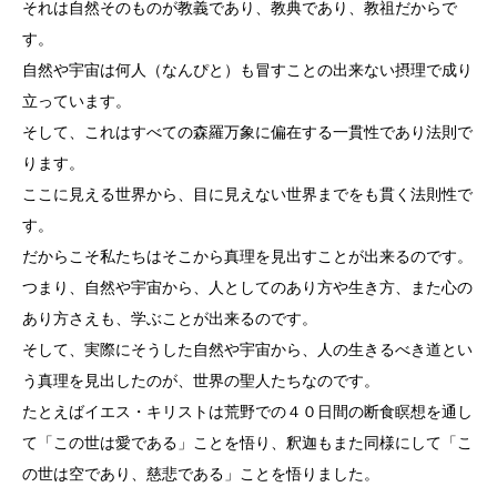
それは自然そのものが教義であり、教典であり、教祖だからで
す。
自然や宇宙は何人（なんぴと）も冒すことの出来ない摂理で成り
立っています。
そして、これはすべての森羅万象に偏在する一貫性であり法則で
ります。
ここに見える世界から、目に見えない世界までをも貫く法則性で
す。
だからこそ私たちはそこから真理を見出すことが出来るのです。
つまり、自然や宇宙から、人としてのあり方や生き方、また心の
あり方さえも、学ぶことが出来るのです。
そして、実際にそうした自然や宇宙から、人の生きるべき道とい
う真理を見出したのが、世界の聖人たちなのです。
たとえばイエス・キリストは荒野での４０日間の断食瞑想を通し
て「この世は愛である」ことを悟り、釈迦もまた同様にして「こ
の世は空であり、慈悲である」ことを悟りました。