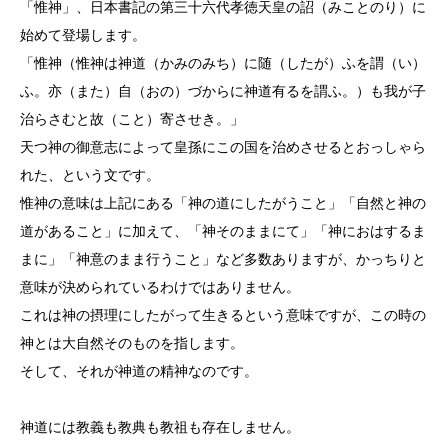
「惟神」、日本書記の第三十六代孝徳天皇の詔（みことのり）に
始めて登場します。
「惟神（惟神は神道（かみのみち）に随（したが）ふを謂（い）
ふ。亦（また）自（おの）づからに神道有るを謂ふ。）も我が子
治らさむと故（こと）寄させき。」
天つ神の御意志によって皇孫にこの国を治めさせるとおっしゃら
れた、という文です。
惟神の意味は上記にある「神の道にしたがうこと」「自然と神の
道があること」に加えて、「神そのままにて」「神におはするま
まに」「神意のまま行うこと」など多数ありますが、かっちりと
意味が決められているわけではありません。
これは神の摂理にしたがって生きるという意味ですが、この時の
神とは大自然そのものを指します。
そして、それが神道の精神なのです。
神道には教義も教典も教祖も存在しません。