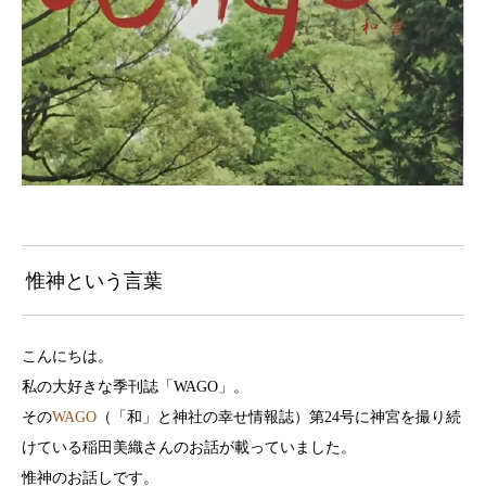
惟神という言葉
こんにちは。
私の大好きな季刊誌「WAGO」。
その
WAGO
（「和」と神社の幸せ情報誌）第24号に神宮を撮り続
けている稲田美織さんのお話が載っていました。
惟神のお話しです。