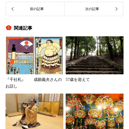
関連記事
『千社札』 成願義夫さんの
57歳を迎えて
お話し