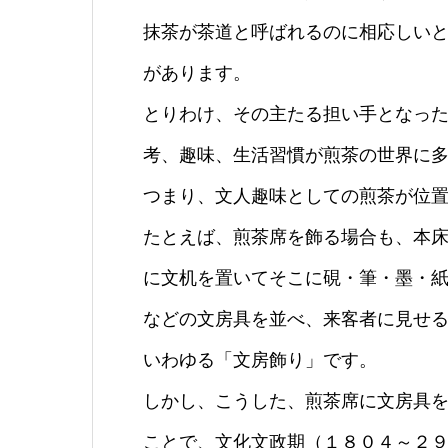
抹茶が茶道と呼ばれるのに相応しい
があります。
とりわけ、その主たる担い手となっ
考、趣味、生活習慣が煎茶の世界に
つまり、文人趣味としての煎茶が位
たとえば、煎茶席を飾る場合も、本
に文机を置いてそこに硯・筆・墨・
などの文房具を並べ、来客者に見せ
いわゆる「文房飾り」です。
しかし、こうした、煎茶席に文房具
ことで、文化文政期（１８０４～２