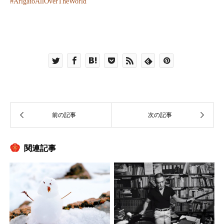
#
ArigatoAllOverTheWorld
関連記事