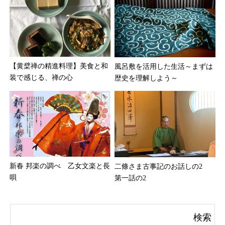
【黄檗禅の精進料理】美食と和
風呂敷を活用した生活～まずは
装で感じる、禅の心
歴史を理解しよう～
新春 邦楽の調べ 乙女文楽と長
二條さま古事記のお話しの2
唄
第一話の2