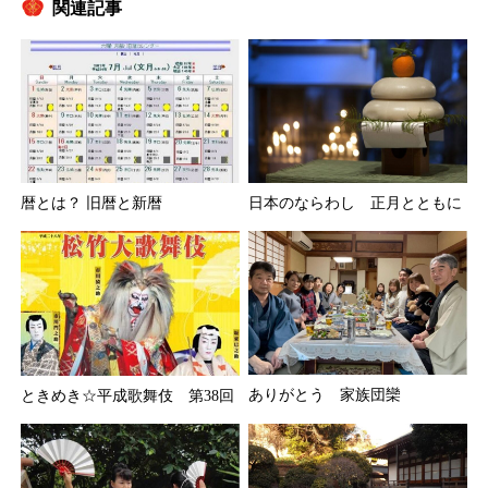
関連記事
暦とは？ 旧暦と新暦
日本のならわし 正月とともに
ありがとう 家族団欒
ときめき☆平成歌舞伎 第38回