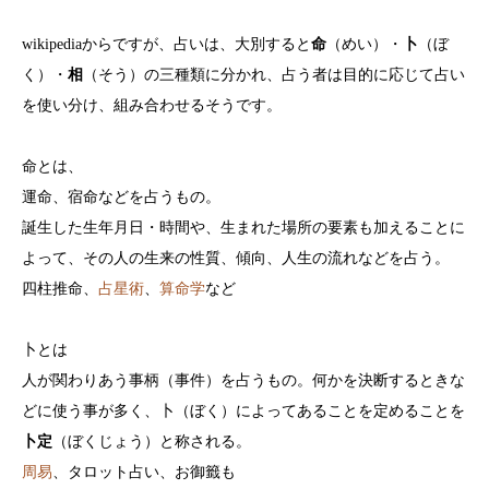
wikipediaからですが、占いは、大別すると
命
（めい）・
卜
（ぼ
く）・
相
（そう）の三種類に分かれ、占う者は目的に応じて占い
を使い分け、組み合わせるそうです。
命とは、
運命、宿命などを占うもの。
誕生した生年月日・時間や、生まれた場所の要素も加えることに
よって、その人の生来の性質、傾向、人生の流れなどを占う。
四柱推命、
占星術
、
算命学
など
卜とは
人が関わりあう事柄（事件）を占うもの。何かを決断するときな
どに使う事が多く、卜（ぼく）によってあることを定めることを
卜定
（ぼくじょう）と称される。
周易
、タロット占い、お御籤も