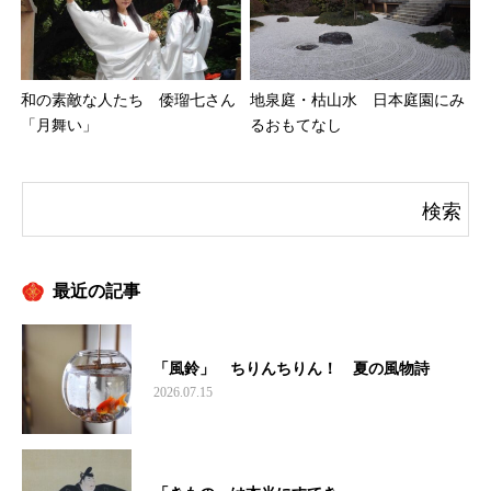
和の素敵な人たち 倭瑠七さん
地泉庭・枯山水 日本庭園にみ
「月舞い」
るおもてなし
最近の記事
「風鈴」 ちりんちりん！ 夏の風物詩
2026.07.15