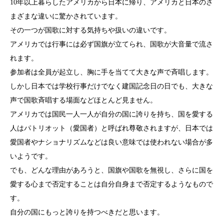
10年以上暮らしたアメリカから日本に帰り、アメリカと日本のさ
まざまな違いに驚かされています。
その一つが国歌に対する気持ちや扱いの違いです。
アメリカでは行事には必ず国旗が立てられ、国歌が大音量で流さ
れます。
参加者は全員が起立し、胸に手を当てて大きな声で斉唱します。
しかし日本では学校行事だけでなく建国記念日の日でも、大きな
声で国歌斉唱する場面などほとんど見ません。
アメリカでは国民一人一人が自分の国に誇りを持ち、国を愛する
人はパトリオット（愛国者）と呼ばれ尊敬されますが、日本では
愛国者やナショナリズムなどは良い意味では使われない場合が多
いようです。
でも、どんな理由があろうと、国旗や国歌を無視し、さらに国を
愛する心まで否定することは自分自身まで否定するようなもので
す。
自分の国にもっと誇りを持つべきだと思います。