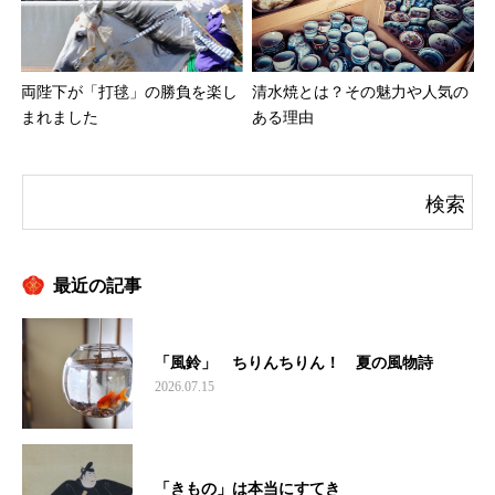
両陛下が「打毬」の勝負を楽し
清水焼とは？その魅力や人気の
まれました
ある理由
最近の記事
「風鈴」 ちりんちりん！ 夏の風物詩
2026.07.15
「きもの」は本当にすてき