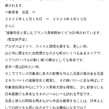
催されます。
〜教育者 北斎 〜
２０２２年１１月１８日 〜 ２０２３年３月１２日
さらに
”遠藤先生と楽しむフランス美術館めぐり”が計画されています。
（暫定的予定）
アルザスはドイツ、スイスと国境を接する、美しい街。
山と河に囲まれた自然豊かな小さな町がいくつもあるエリアで、
ジブリの”ハウルの動く城”の舞台としても有名です。
是非一度は訪れたい街。
そこでフランス印象派に多大の影響を与えた北斎の展示会を北斎
エキスパートの遠藤先生と鑑賞し、その後パリへと足を伸ばして
印象派絵画を中心にフランス美術大国を堪能し、少し欲張りにも
日本庭園でも有名なモネのジベルにーも訪れる予定です。
北斎と彼らの関係を聞きながら作品を鑑賞することは、日本人と
しての誇りをも思い出させてくれる機会になるでは？