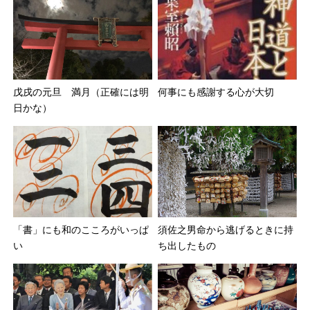
何事にも感謝する心が大切
戊戌の元旦 満月（正確には明
日かな）
「書」にも和のこころがいっぱ
須佐之男命から逃げるときに持
い
ち出したもの