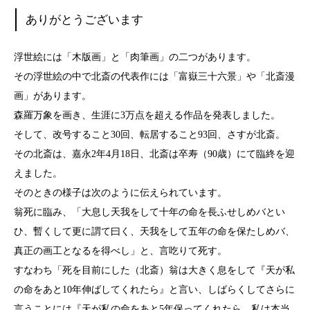
ありがとうございます
浮世絵には「木版画」と「肉筆画」の二つがあります。
その浮世絵の中で北斎の代表作には「富嶽三十六景」や「北斎漫
画」があります。
森羅万象を画き、生涯に3万点を超える作品を発表しました。
そして、改号すること30回、転居すること93回、さすが北斎。
その北斎は、嘉永2年4月18日、北斎は卒寿（90歳）にて臨終を迎
えました。
そのときの様子は次のように伝えられています。
翁死に臨み、「大息し天我をして十年の命を長ふせしめバとい
ひ、暫くして更に謂て曰く、天我をして五年の命を保たしめバ、
真正の画工となるを得べし」と、言吃りて死す
。
すなわち「死を目前にした（北斎）翁は大きく息をして『天が私
の命をあと10年伸ばしてくれたら』と言い、しばらくしてさらに
言うことには『天が私の命をあと5年保ってくれたら、私は本当