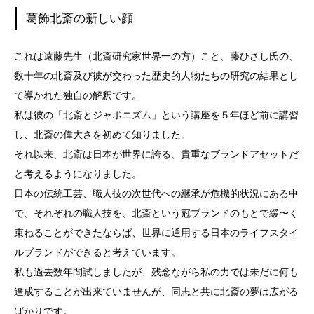
葛飾北斎の新しい顔
これは遠藤先生（北斎研究家世界一の方）こと、藤ひさし氏の、
数十年の北斎及び彼が交わった歴史的人物たちの研究の結果とし
て導かれた独自の解釈です。
私は彼の「北斎とジャポニズム」という講座を５年ほど前に講習
し、北斎の偉大さを初めて知りました。
それ以来、北斎は日本が世界に誇る、貴重なブランドアセットだ
と考えるようになりました。
日本の伝統工芸、職人技の次世代への継承が危機的状況にある中
で、それぞれの職人技を、北斎という冠ブランドのもとで緩〜く
束ねることができたならば、世界に通用する日本のライフスタイ
ルブランドができると考えています。
私も過去数年間試しましたが、残念ながら私の力では未だに何も
達成することが出来ていませんが、同志と共に北斎の夢は広がる
ばかりです。