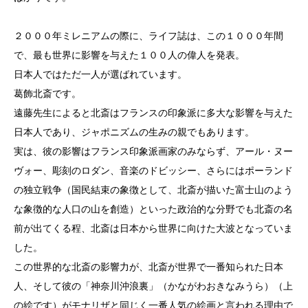
２０００年ミレニアムの際に、ライフ誌は、この１０００年間
で、最も世界に影響を与えた１００人の偉人を発表。
日本人ではただ一人が選ばれています。
葛飾北斎です。
遠藤先生によると北斎はフランスの印象派に多大な影響を与えた
日本人であり、ジャポニズムの生みの親でもあります。
実は、彼の影響はフランス印象派画家のみならず、アール・ヌー
ヴォー、彫刻のロダン、音楽のドビッシー、さらにはポーランド
の独立戦争（国民結束の象徴として、北斎が描いた富士山のよう
な象徴的な人口の山を創造）といった政治的な分野でも北斎の名
前が出てくる程、北斎は日本から世界に向けた大波となっていま
した。
この世界的な北斎の影響力が、北斎が世界で一番知られた日本
人、そして彼の「神奈川沖浪裏」（かながわおきなみうら）（上
の絵です）がモナリザと同じく一番人気の絵画と言われる理由で