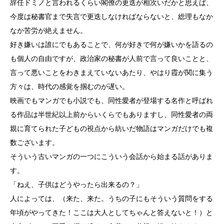
辞任ドミノと言われるくらい閣僚の更迭が相次いだかと思えば、
今度は秘書官まで失言で更迭しなければならないと、総理もなか
なか苦労が絶えません。
好き嫌いは誰にでもあることで、何が好きで何が嫌いかを語るの
も個人の自由ですが、政治家の秘書が人前で言って良いことと、
言って悪いことをわきまえていないあたり、やはり霞が関に集う
方々は、時代の感覚を掴むのが遅い。
映画でもマンガでも小説でも、同性愛者が登場する名作と呼ばれ
る作品は半世紀以上前からいくらでもありますし、同性愛者の両
親に育てられた子どもの視点から紡いだ物語はマンガだけでも複
数ございます。
そういう古いマンガの一つにこういう会話から始まる話がありま
す。
「ねえ、子供はどうやったら出来るの？」
人によっては、（来た、来た。うちの子にもそういう質問をする
年頃がやってきた！ここは大人としてちゃんと答えないと！）と