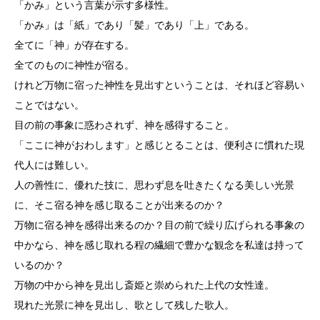
「かみ」という言葉が示す多様性。
「かみ」は「紙」であり「髪」であり「上」である。
全てに「神」が存在する。
全てのものに神性が宿る。
けれど万物に宿った神性を見出すということは、それほど容易い
ことではない。
目の前の事象に惑わされず、神を感得すること。
「ここに神がおわします」と感じとることは、便利さに慣れた現
代人には難しい。
人の善性に、優れた技に、思わず息を吐きたくなる美しい光景
に、そこ宿る神を感じ取ることが出来るのか？
万物に宿る神を感得出来るのか？目の前で繰り広げられる事象の
中かなら、神を感じ取れる程の繊細で豊かな観念を私達は持って
いるのか？
万物の中から神を見出し斎姫と崇められた上代の女性達。
現れた光景に神を見出し、歌として残した歌人。