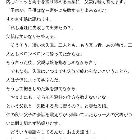
内心ギュッと両手を握り締める言葉に、父親は軽く答えます。
「子供か、子供はな～避妊に失敗すると出来るんだ」
すかさず娘は訊ねます。
「私も避妊に失敗して出来たの？」
父親は笑いながら答える。
「そうそう、凄い大失敗。二人とも、もう真っ青。あの時は、二
人ともベロンベロンに酔ってたからな」
そう言った後、父親は娘を抱きしめながら言う
「でもなあ、失敗はいつまでも失敗で終わらないということを、
人は子供によって学ぶんだ」
そうして抱きしめた娘を撫でながら
「おまえにも、そろそろ避妊の仕方を教えないとな」
という父親と「失敗する為に習うの？」と尋ねる娘。
仲の良い父子の会話を震えながら聞いていたもう一人の父親がつ
いに耐え切れず怒鳴りだす。
「どういう会話をしてるんだ、おまえ達は！」