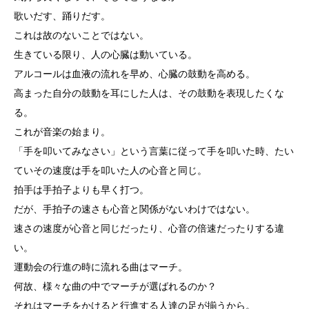
歌いだす、踊りだす。
これは故のないことではない。
生きている限り、人の心臓は動いている。
アルコールは血液の流れを早め、心臓の鼓動を高める。
高まった自分の鼓動を耳にした人は、その鼓動を表現したくな
る。
これが音楽の始まり。
「手を叩いてみなさい」という言葉に従って手を叩いた時、たい
ていその速度は手を叩いた人の心音と同じ。
拍手は手拍子よりも早く打つ。
だが、手拍子の速さも心音と関係がないわけではない。
速さの速度が心音と同じだったり、心音の倍速だったりする違
い。
運動会の行進の時に流れる曲はマーチ。
何故、様々な曲の中でマーチが選ばれるのか？
それはマーチをかけると行進する人達の足が揃うから。