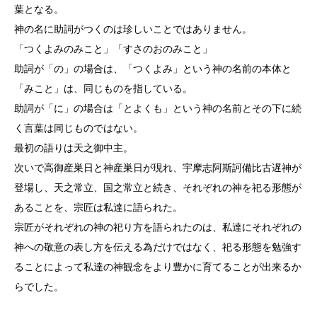
葉となる。
神の名に助詞がつくのは珍しいことではありません。
「つくよみのみこと」「すさのおのみこと」
助詞が「の」の場合は、「つくよみ」という神の名前の本体と
「みこと」は、同じものを指している。
助詞が「に」の場合は「とよくも」という神の名前とその下に続
く言葉は同じものではない。
最初の語りは天之御中主。
次いで高御産巣日と神産巣日が現れ、宇摩志阿斯訶備比古遅神が
登場し、天之常立、国之常立と続き、それぞれの神を祀る形態が
あることを、宗匠は私達に語られた。
宗匠がそれぞれの神の祀り方を語られたのは、私達にそれぞれの
神への敬意の表し方を伝える為だけではなく、祀る形態を勉強す
ることによって私達の神観念をより豊かに育てることが出来るか
らでした。