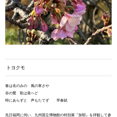
トヨクモ
春は名のみの 風の寒さや
谷の鶯 歌は覚へど
時にあらずと 声もたてず 早春賦
先日福岡に伺い、九州国立博物館の特別展『加耶』を拝観して参