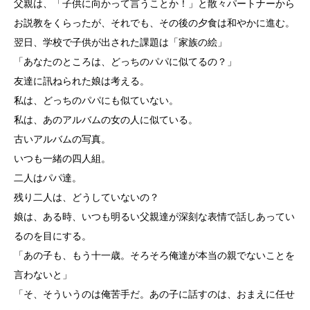
父親は、「子供に向かって言うことか！」と散々パートナーから
お説教をくらったが、それでも、その後の夕食は和やかに進む。
翌日、学校で子供が出された課題は「家族の絵」
「あなたのところは、どっちのパパに似てるの？」
友達に訊ねられた娘は考える。
私は、どっちのパパにも似ていない。
私は、あのアルバムの女の人に似ている。
古いアルバムの写真。
いつも一緒の四人組。
二人はパパ達。
残り二人は、どうしていないの？
娘は、ある時、いつも明るい父親達が深刻な表情で話しあってい
るのを目にする。
「あの子も、もう十一歳。そろそろ俺達が本当の親でないことを
言わないと」
「そ、そういうのは俺苦手だ。あの子に話すのは、おまえに任せ