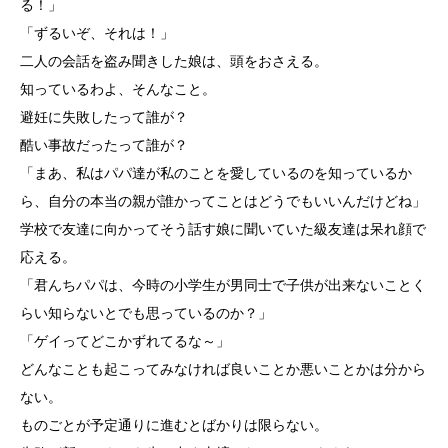
る！」
「ずるいぞ、それは！」
二人の会話を盗み聞きした娘は、頭をおさえる。
知っているわよ、そんなこと。
避妊に失敗したって誰が？
酷い事故だったって誰が？
「まあ、私はパパ達が私のことを愛しているのを知っているか
ら、自分の本当の親が誰かってことはどうでもいいんだけどね」
学校で友達に向かってそう話す娘に聞いていた級友達は呆れ顔で
応える。
「君んちパパは、今時の小学生が男同士で子供が出来ないことく
らい知らないとでも思っているのか？」
「ゲイってどこかずれてるな～」
どんなことも起こってみなければ良いことか悪いことかは分から
ない。
ものごとが予定通りに進むとばかりは限らない。