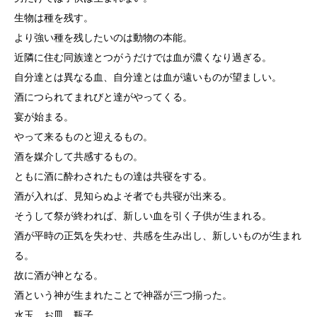
生物は種を残す。
より強い種を残したいのは動物の本能。
近隣に住む同族達とつがうだけでは血が濃くなり過ぎる。
自分達とは異なる血、自分達とは血が遠いものが望ましい。
酒につられてまれびと達がやってくる。
宴が始まる。
やって来るものと迎えるもの。
酒を媒介して共感するもの。
ともに酒に酔わされたもの達は共寝をする。
酒が入れば、見知らぬよそ者でも共寝が出来る。
そうして祭が終われば、新しい血を引く子供が生まれる。
酒が平時の正気を失わせ、共感を生み出し、新しいものが生まれ
る。
故に酒が神となる。
酒という神が生まれたことで神器が三つ揃った。
水玉、お皿、瓶子。