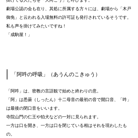
掛けてる人たちを「大向こう」と呼びます。
劇場公認の会も在り、其処に所属する方々には、劇場から「木戸
御免」と云われる入場無料の許可証も発行されているそうです。
私も声を掛けてみたいですね！
「成駒屋！」
「阿吽の呼吸」（あうんのこきゅう）
「阿吽」は、密教の言語観で始めと終わりの意。
「阿」は悉曇（しったん）十二母音の最初の音で開口音、「吽」
は最後の閉口音をいいます。
寺院山門の仁王や狛犬などの一対に見られます。
一方は口を開き、一方は口を閉じている相はそれを現わしたも
の。