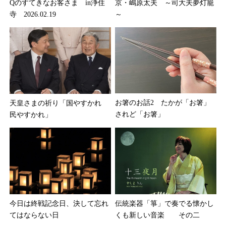
Qのすてきなお客さま in浄住
京・嶋原太夫 ～司大夫夢灯籠
寺 2026.02.19
～
お箸のお話2 たかが「お箸」
天皇さまの祈り「国やすかれ
されど「お箸」
民やすかれ」
今日は終戦記念日、決して忘れ
伝統楽器「箏」で奏でる懐かし
てはならない日
くも新しい音楽 その二