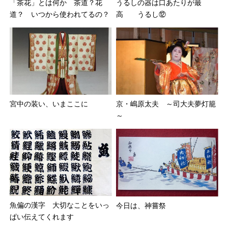
「茶花」とは何か 茶道？花
うるしの器は口あたりが最
道？ いつから使われてるの？
高 うるし⑫
宮中の装い、いまここに
京・嶋原太夫 ～司大夫夢灯籠
～
魚偏の漢字 大切なことをいっ
今日は、神嘗祭
ぱい伝えてくれます