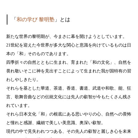
「
和の学び 黎明塾
」とは
新たな世界の黎明期が、今まさに幕を開けようとしています。
21世紀を迎えた今世界が多大な関心と意識を向けているものは日
本の「和」そのものであります。
四季折々の自然とともに生まれ、育まれた「和の文化」、自然を
畏れ敬いそこに神を見出すことによって生まれた我が国特有の習
わしやしきたり。
それらを基とした華道、茶道、香道、書道、武道や和歌、能、狂
言、歌舞音曲などの伝統文化には先人の叡智が今もたくさん残さ
れています。
それら日本文化「和」の根底にある思いやりの心、自然への畏怖
と憧れと感謝、繊細で美しい美意識、奥深い叡智。
現代の中で見失われつつある、その先人の叡智と麗しき心を未来