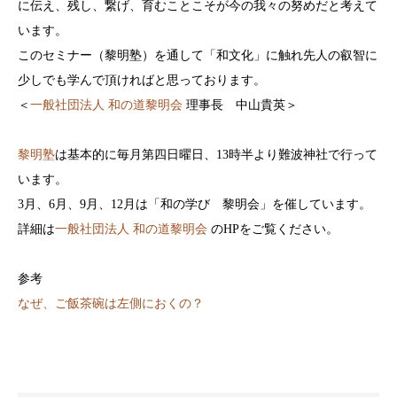
に伝え、残し、繋げ、育むことこそが今の我々の努めだと考えて
います。
このセミナー（黎明塾）を通して「和文化」に触れ先人の叡智に
少しでも学んで頂ければと思っております。
＜
一般社団法人 和の道黎明会
理事長 中山貴英＞
黎明塾
は基本的に毎月第四日曜日、13時半より難波神社で行って
います。
3月、6月、9月、12月は「和の学び 黎明会」を催しています。
詳細は
一般社団法人 和の道黎明会
のHPをご覧ください。
参考
なぜ、ご飯茶碗は左側におくの？