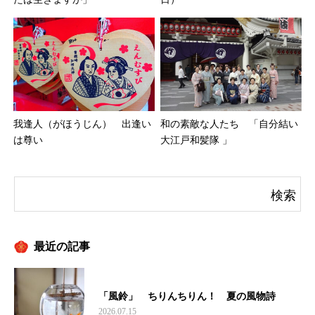
我逢人（がほうじん） 出逢い
和の素敵な人たち 「自分結い
は尊い
大江戸和髪隊 」
最近の記事
「風鈴」 ちりんちりん！ 夏の風物詩
2026.07.15