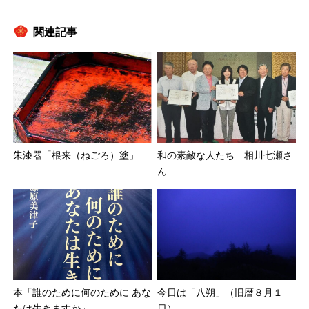
関連記事
朱漆器「根来（ねごろ）塗」
和の素敵な人たち 相川七瀬さ
ん
本「誰のために何のために あな
今日は「八朔」（旧暦８月１
たは生きますか」
日）