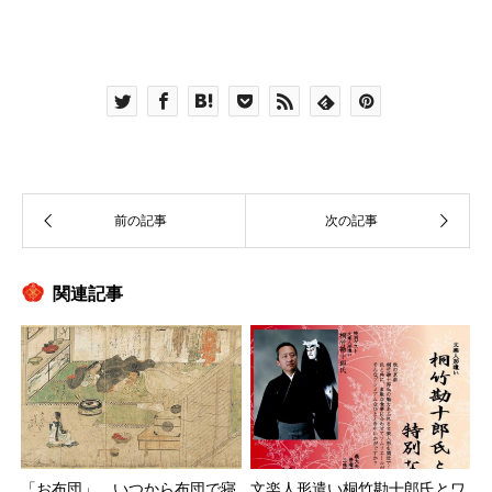
関連記事
「お布団」 いつから布団で寝
文楽人形遣い桐竹勘十郎氏とワ