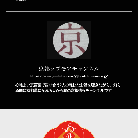
京都ラブモアチャンネル
https://www.youtube.com/@kyotolovemore
心地よい京言葉で語り合う2人の軽快なお話を聴きながら、知ら
ぬ間に京都通になれる目から鱗の京都情報チャンネルです