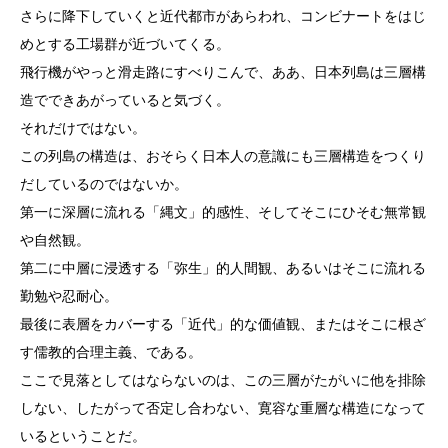
さらに降下していくと近代都市があらわれ、コンビナートをはじ
めとする工場群が近づいてくる。
飛行機がやっと滑走路にすべりこんで、ああ、日本列島は三層構
造でできあがっていると気づく。
それだけではない。
この列島の構造は、おそらく日本人の意識にも三層構造をつくり
だしているのではないか。
第一に深層に流れる「縄文」的感性、そしてそこにひそむ無常観
や自然観。
第二に中層に浸透する「弥生」的人間観、あるいはそこに流れる
勤勉や忍耐心。
最後に表層をカバーする「近代」的な価値観、またはそこに根ざ
す儒教的合理主義、である。
ここで見落としてはならないのは、この三層がたがいに他を排除
しない、したがって否定し合わない、寛容な重層な構造になって
いるということだ。