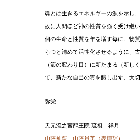
魂とは生きるエネルギーの源を示し
故に人間ほど
神
の性質を強く受け継
個の生命と性質を年を増す毎に、物
らつと清めて活性化させるように、
（節の変わり目）
に新たまる（新し
て、新たな自己の霊を醸し出す、
大
弥栄
天元流之宮龍王院 琉祖 祥月
山蔭
神
齋 山蔭員英（表博輝）