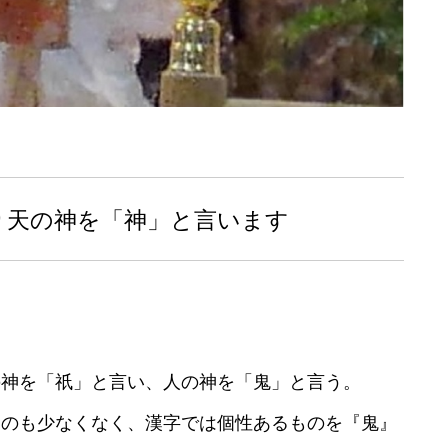
り天の神を「神」と言います
の
神
を「祇」と言い、
人の
神
を「鬼」と言う。
ものも少なくなく、
漢字では個性あるものを『鬼』