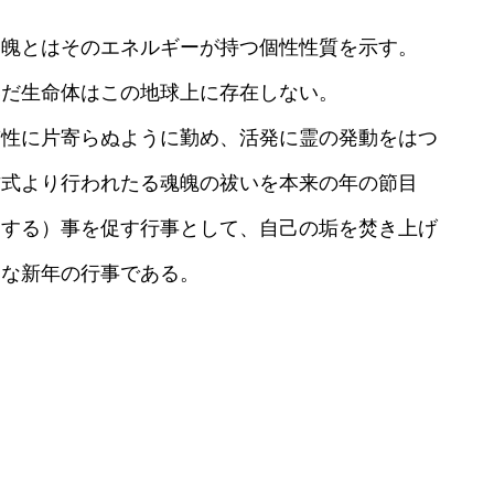
、
魄とはそのエネルギーが持つ個性性質を示す。
いだ生命体はこの地球上に存在
しない。
質性に片寄らぬように勤め、
活発に霊の発動をはつ
古式より行われたる魂魄の祓いを本来の年の節目
くする）事を促す行事として、
自己の垢を焚き上げ
切な新年の行事である。