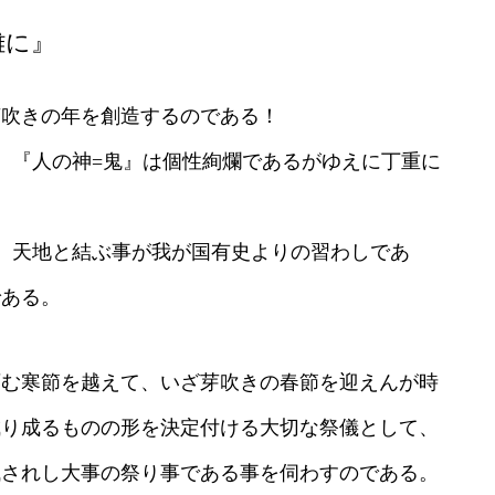
難に』
芽吹きの年を創造するのである！
、『人の
神
=鬼』
は個性絢爛であるがゆえに丁重に
、
天地と結ぶ事が我が国有史よりの習わしであ
である。
育む寒節を越えて、
いざ芽吹きの春節を迎えんが時
成り成るものの形を決定付ける大切な祭儀として、
残されし大事の祭り事である事
を伺わすのである。