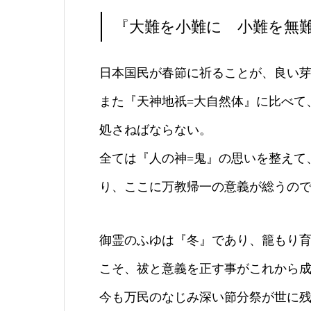
『大難を小難に 小難を無
日本国民が春節に祈ることが、良い
また『天
神
地祇=大自然体』に比べて
処さねばならない。
全ては『人の
神
=鬼』の思いを整えて
り、
ここに万教帰一の意義が総うの
御霊のふゆは『冬』であり、籠もり
こそ、祓と意義を正す事がこれから
今も万民のなじみ深い節分祭が世に