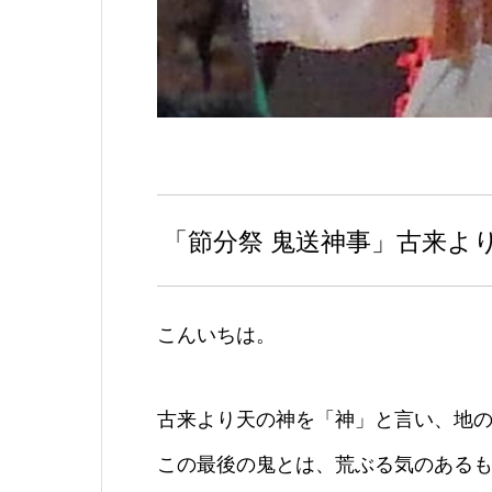
「節分祭 鬼送神事」古来よ
こんいちは。
古来より天の
神
を「
神
」と言い、地
この最後の鬼とは、荒ぶる気のある