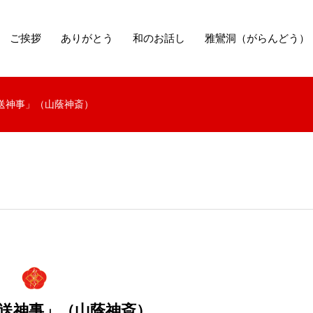
ご挨拶
ありがとう
和のお話し
雅鸞洞（がらんどう）
鬼送神事」（山蔭神斎）
鬼送神事」（山蔭神斎）