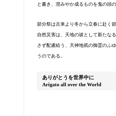
と書き、
澄みやか成るものを鬼の頭
節分祭は古来より冬から立春に赴く
自然災害は、天地の祓として新たな
さず配慮給う、
天
神
地祇の御霊のふ
うのである。
ありがとうを世界中に
Arigato all over the World