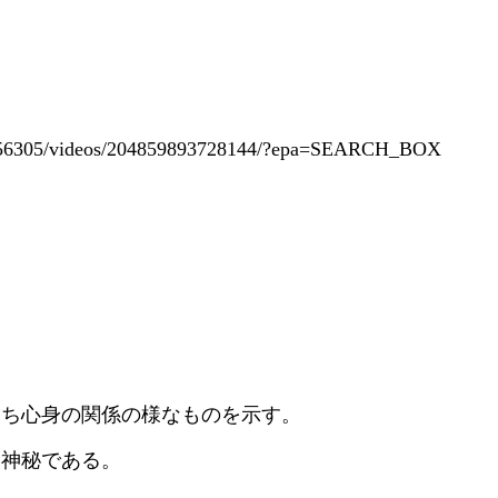
9056305/videos/204859893728144/?epa=SEARCH_BOX
即ち心身の関係の様なものを示す。
い
神
秘である。