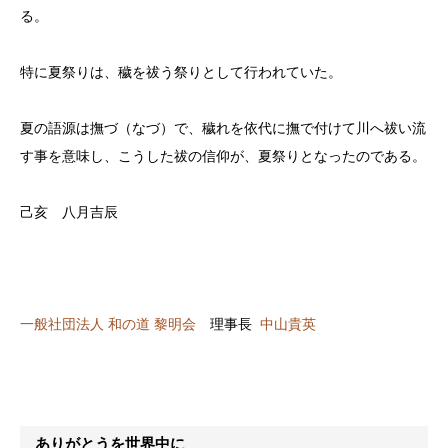
る。
特に夏祭りは、穢を祓う祭りとして行われていた。
夏の語源は撫づ（なづ）で、穢れを依代に撫で付けて川へ祓い流
す事を意味し、こうした祓の信仰が、夏祭りとなったのである。
己亥 八月吉辰
一般社団法人 和の道 黎明会
理事長
中山貴英
ありがとうを世界中に