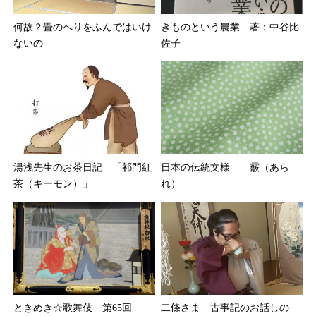
きものという農業 著：中谷比
何故？畳のへりをふんではいけ
佐子
ないの
湯浅先生のお茶日記 「祁門紅
日本の伝統文様 霰（あら
茶（キーモン）」
れ）
ときめき☆歌舞伎 第65回
二條さま 古事記のお話しの