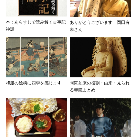
本：あらすじで読み解く古事記
ありがとうございます 岡田有
神話
未さん
和服の絵柄に四季を感じます
阿閦如来の役割・由来・見られ
る寺院まとめ