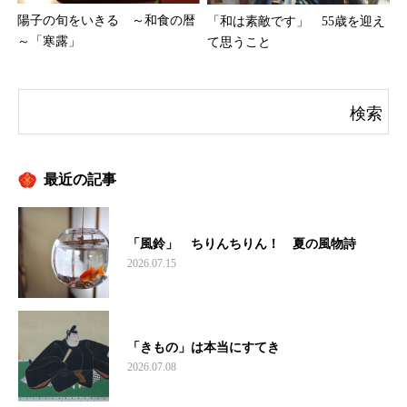
陽子の旬をいきる ～和食の暦
「和は素敵です」 55歳を迎え
～「寒露」
て思うこと
最近の記事
「風鈴」 ちりんちりん！ 夏の風物詩
2026.07.15
「きもの」は本当にすてき
2026.07.08