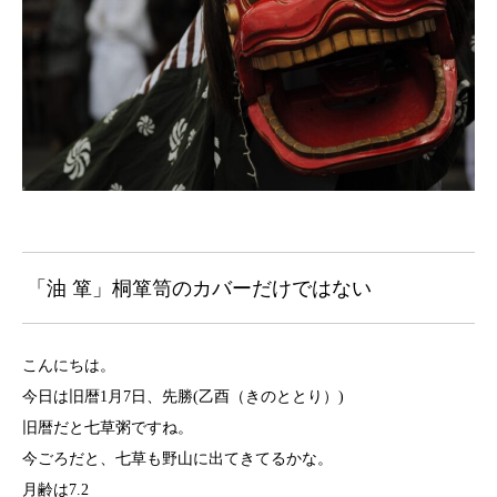
「油 箪」桐箪笥のカバーだけではない
こんにちは。
今日は旧暦1月7日、先勝
(乙酉（きのととり）)
旧暦だと七草粥ですね。
今ごろだと、七草も野山に出てきてるかな。
月齢は7.2