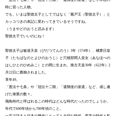
時に習った人物。
でも、いまは聖徳太子としてではなく「厩戸王（聖徳太子）」と
カッコつきの表記に変わってきているそうですね。
（うまやどのおうと読みます）
聖徳太子でいいのにね！
聖徳太子は敏達天皇（びだつてんのう）3年（574年）、橘豊日皇
子（たちばなのとよひのおうじ）と穴穂部間人皇女（あなほべの
はしひとのひめみこ）との間に生まれ、推古天皇30年（622年）2
月22日に薨御されました。
享年49。
「憲法十七条」や「冠位十二階」「遣隋使の派遣」など、成し遂
げた偉業の数々。
飛鳥時代と呼ばれるこの時代はどんな時代だったのでしょうか。
年代で600年頃から700年頃のこと。
一言で語ると日本の歴史にとっても大切な時代、変革の時代と私