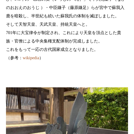
のおおえのおうじ ）・中臣鎌子（藤原鎌足）らが宮中で蘇我入
鹿を暗殺し、半世紀も続いた蘇我氏の体制を滅ぼしました。
そして天智天皇、天武天皇、持統天皇へと。
701年に大宝律令が制定され、これにより天皇を頂点とした貴
族・官僚による中央集権支配体制が完成しました。
これをもって一応の古代国家成立となりました。
（参考：
wikipedia
）