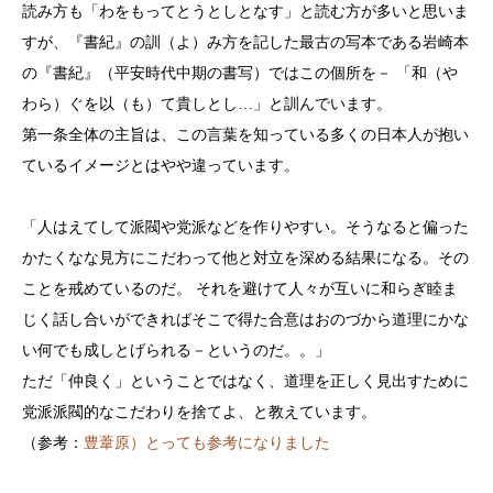
読み方も「わをもってとうとしとなす」と読む方が多いと思いま
すが、『書紀』の訓（よ）み方を記した最古の写本である岩崎本
の『書紀』（平安時代中期の書写）ではこの個所を－ 「和（や
わら）ぐを以（も）て貴しとし…」と訓んでいます。
第一条全体の主旨は、この言葉を知っている多くの日本人が抱い
ているイメージとはやや違っています。
「人はえてして派閥や党派などを作りやすい。そうなると偏った
かたくなな見方にこだわって他と対立を深める結果になる。その
ことを戒めているのだ。 それを避けて人々が互いに和らぎ睦ま
じく話し合いができればそこで得た合意はおのづから道理にかな
い何でも成しとげられる－というのだ。。」
ただ「仲良く」ということではなく、道理を正しく見出すために
党派派閥的なこだわりを捨てよ、と教えています。
（参考：
豊葦原）とっても参考になりました