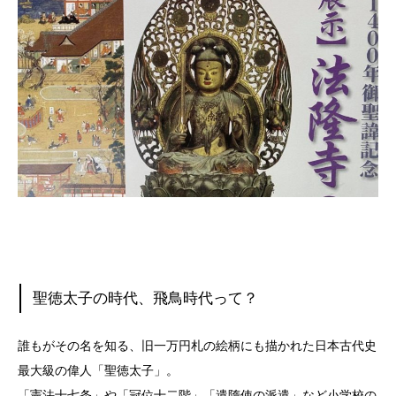
聖徳太子の時代、飛鳥時代って？
誰もがその名を知る、旧一万円札の絵柄にも描かれた日本古代史
最大級の偉人「聖徳太子」。
「憲法十七条」や「冠位十二階」「遣隋使の派遣」など小学校の