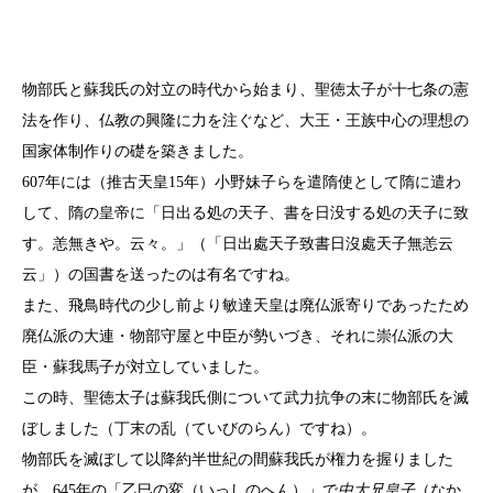
物部氏と蘇我氏の対立の時代から始まり、聖徳太子が十七条の憲
法を作り、仏教の興隆に力を注ぐなど、大王・王族中心の理想の
国家体制作りの礎を築きました。
607年には（推古天皇15年）小野妹子らを遣隋使として隋に遣わ
して、隋の皇帝に「日出る処の天子、書を日没する処の天子に致
す。恙無きや。云々。」（「日出處天子致書日沒處天子無恙云
云」）の国書を送ったのは有名ですね。
また、飛鳥時代の少し前より敏達天皇は廃仏派寄りであったため
廃仏派の大連・物部守屋と中臣が勢いづき、それに崇仏派の大
臣・蘇我馬子が対立していました。
この時、聖徳太子は蘇我氏側について武力抗争の末に物部氏を滅
ぼしました（丁末の乱（ていびのらん）ですね）。
物部氏を滅ぼして以降約半世紀の間蘇我氏が権力を握りました
が、645年の「乙巳の変（いっしのへん）」で
中大兄皇子
（なか