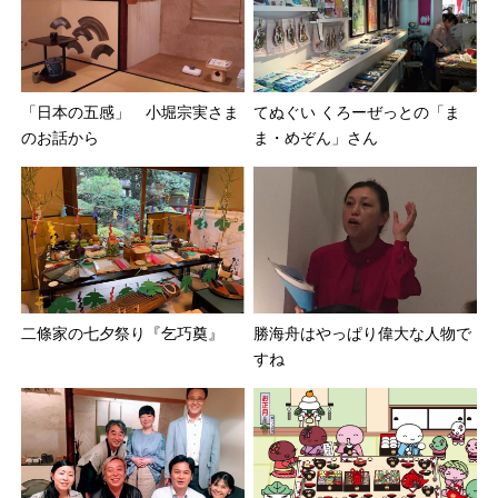
「日本の五感」 小堀宗実さま
てぬぐい くろーぜっとの「ま
のお話から
ま・めぞん」さん
二條家の七夕祭り『乞巧奠』
勝海舟はやっぱり偉大な人物で
すね