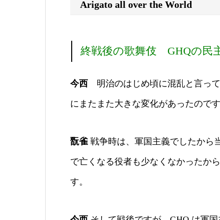
Arigato all over the World
終戦後の歌舞伎 GHQの民
今西
明治のはじめ頃に混乱と言って
にまたまた大きな変化があったので
翫雀
戦争時は、軍国主義でしたから
で亡くなる役者も少なくなかったか
す。
今西
そして戦後ですが、GHQ は軍