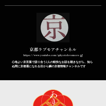
京都ラブモアチャンネル
https://www.youtube.com/@kyotolovemore
心地よい京言葉で語り合う2人の軽快なお話を聴きながら、知ら
ぬ間に京都通になれる目から鱗の京都情報チャンネルです