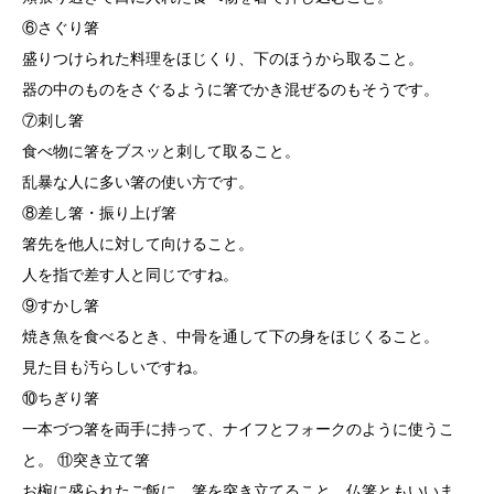
⑥さぐり箸
盛りつけられた料理をほじくり、下のほうから取ること。
器の中のものをさぐるように箸でかき混ぜるのもそうです。
⑦刺し箸
食べ物に箸をブスッと刺して取ること。
乱暴な人に多い箸の使い方です。
⑧差し箸・振り上げ箸
箸先を他人に対して向けること。
人を指で差す人と同じですね。
⑨すかし箸
焼き魚を食べるとき、中骨を通して下の身をほじくること。
見た目も汚らしいですね。
⑩ちぎり箸
一本づつ箸を両手に持って、ナイフとフォークのように使うこ
と。 ⑪突き立て箸
お椀に盛られたご飯に、箸を突き立てること。仏箸ともいいま