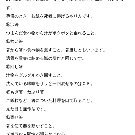
す。
葬儀のとき、枕飯を死者に捧げるやり方です。
⑫涙箸
つまんだ食べ物から汁がポタポタと垂れること。
⑬拾い箸
箸から箸へ食べ物を渡すこと。箸渡しともいいます。
遺骨を骨壺に納める際の所作と同じです。
⑭回し箸
汁物をグルグルかき回すこと。
沈んでいる味噌をサッと一回混ぜるのはＯＫ。
⑮もぎ箸・ねぶり箸
ご飯粒など、箸についた料理を口で取ること。
見た目も無作法です。
⑯寄せ箸
箸を使て器を動かすこと。
ズボラな人間性が明らかになる。