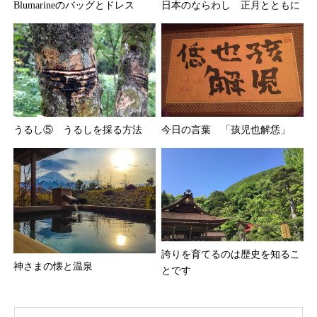
Blumarineのバッグとドレス
日本のならわし 正月とともに
うるし⑤ うるしを採る方法
今日の言葉 「孩児也解恁」
誇りを育てるのは歴史を知るこ
神さまの懐と温泉
とです