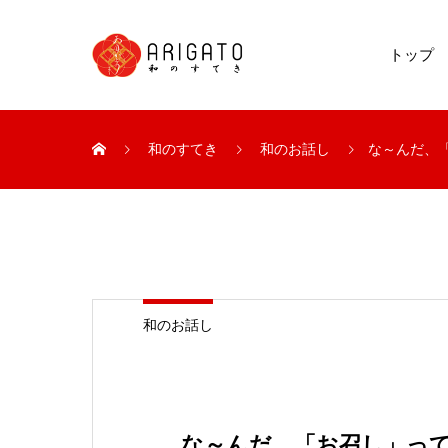
トップ
和のすてき
和のお話し
な～んだ、
和のお話し
な～んだ、「お召し」っ