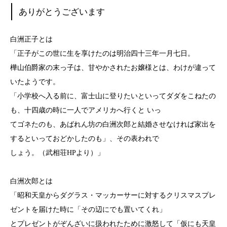
ありがとうございます
白洲正子とは
「正子がこの世に生を享けたのは明治四十三年一月七日。
樺山伯爵家の末っ子は、甘やかされたお嬢様とは、わけが違って
いたようです。
「小学校へ入る前に、富士山に登りたいといってダダをこねたの
も、十四歳の時に一人でアメリカへ行くと いっ
てゴネたのも、あばれん坊の白洲次郎と結婚させなければ家出を
するといっておどかしたのも」、その表われで
しょう。（武相荘HPより）」
白洲次郎とは
「昭和天皇からダグラス・マッカーサーに対するクリスマスプレ
ゼントを届けた時に「その辺にでも置いてくれ」
とプレゼントがぞんざいに扱われたために激怒して「仮にも天皇