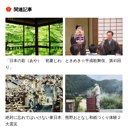
関連記事
「日本の彩（あや） 初夏じわ
ときめき☆平成歌舞伎、第45回
り」
絶対に忘れてはいけない東日本
熊野おとなし和紙つくり体験２
大震災