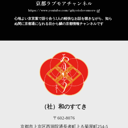
京都ラブモアチャンネル
https://www.youtube.com/@kyotolovemore
心地よい京言葉で語り合う2人の軽快なお話を聴きながら、知ら
ぬ間に京都通になれる目から鱗の京都情報チャンネルです
（社）和のすてき
〒602-8076
京都市上京区西洞院通長者町上る菊屋町254-5