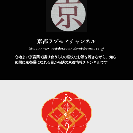
京都ラブモアチャンネル
https://www.youtube.com/@kyotolovemore
心地よい京言葉で語り合う2人の軽快なお話を聴きながら、知ら
ぬ間に京都通になれる目から鱗の京都情報チャンネルです