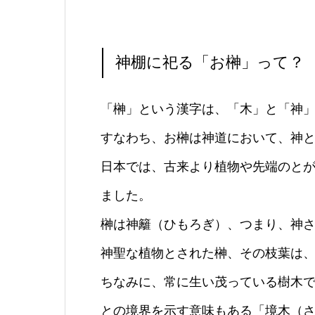
神棚に祀る「お榊」って？
「榊」という漢字は、「木」と「神
すなわち、お榊は神道において、神
日本では、古来より植物や先端のと
ました。
榊は神籬（ひもろぎ）、つまり、神
神聖な植物とされた榊、その枝葉は
ちなみに、常に生い茂っている樹木
との境界を示す意味もある「境木（