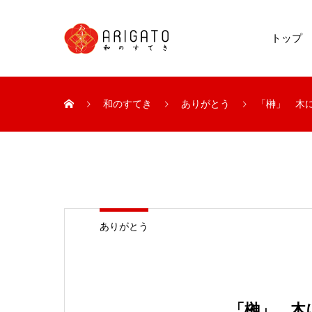
トップ
和のすてき
ありがとう
「榊」 木
ありがとう
「榊」 木