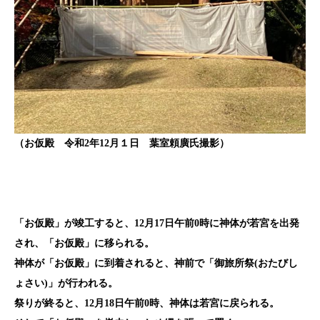
（お仮殿 令和2
年12
月１日 葉室頼廣氏撮影）
「お仮殿」が竣工すると、12
月17
日午前0
時に神体が若宮を出発
され、「お仮殿」に移られる。
神体が「お仮殿」に到着されると、神前で「御旅所祭(おたびし
ょさい)」が行われる。
祭りが終ると、12
月18
日午前0
時、神体は若宮に戻られる。