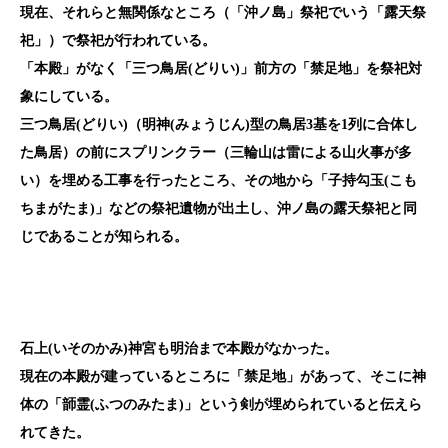
現在、それらと無関係なところ（「沖ノ島」祭祀でいう「露天祭
祀」）で祭祀が行われている。
「本殿」がなく「三つ鳥居(どりい)」前方の「禁足地」を祭祀対
象にしている。
三つ鳥居(どりい)（明神(みょうじん)型の鳥居3基を1列に合体し
た鳥居）の前にスプリンクラー（三輪山は雷による山火事が多
い）を埋める工事を行ったところ、その地から「子持勾玉(こも
ちまがたま)」などの祭祀遺物が出土し、沖ノ島の露天祭祀と同
じであることが知られる。
石上(いそのかみ)神宮も明治まで本殿がなかった。
現在の本殿が建っているところに「禁足地」があって、そこに神
体の「韴霊(ふつのみたま)」という剣が埋められていると伝えら
れてきた。