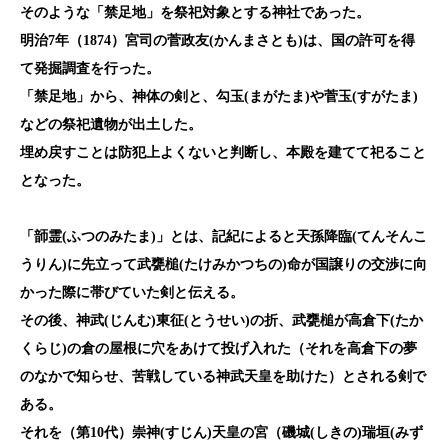
そのような「禁足地」を祭祀対象とする神社であった。
明治7
年（1874
）宮司の菅政友(かんまさとも)は、国の許可を得
て発掘調査を行った。
「禁足地」から、神体の剣と、勾玉(まがたま)や菅玉(すがたま)
などの祭祀遺物が出土した。
埋め戻すことは防犯上よくないと判断し、本殿を建てて祀ること
となった。
「韴霊(ふつのみたま)」とは、記紀によると天孫降臨(てんそんこ
うりん)に先立って武甕槌(たけみかつちの)命が国譲りの交渉に向
かった際に帯びていた剣と伝える。
その後、神武(じんむ)東征(とうせい)の折、武甕槌が高倉下(たか
くらじ)の倉の屋根に穴をあけて投げ入れた（それを高倉下の夢
のなかで知らせ、苦戦している神武天皇を助けた）とされる剣で
ある。
それを（第10
代）崇神(すじん)天皇の宮（磯城(しきの)瑞垣(みず