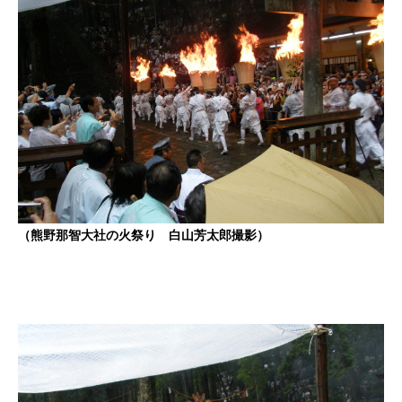
（熊野那智大社の火祭り 白山芳太郎撮影）