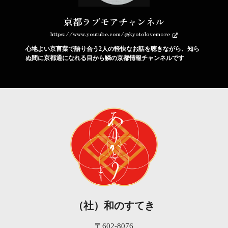
京都ラブモアチャンネル
https://www.youtube.com/@kyotolovemore
心地よい京言葉で語り合う2人の軽快なお話を聴きながら、知ら
ぬ間に京都通になれる目から鱗の京都情報チャンネルです
（社）和のすてき
〒602-8076