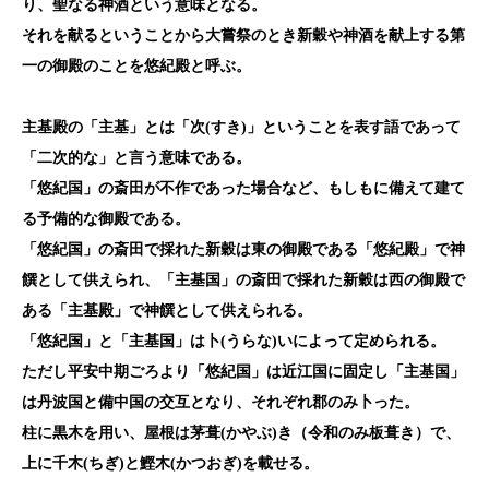
り、聖なる神酒という意味となる。
それを献るということから大嘗祭のとき新穀や神酒を献上する第
一の御殿のことを悠紀殿と呼ぶ。
主基殿の「主基」とは「次(すき)」ということを表す語であって
「二次的な」と言う意味である。
「悠紀国」の斎田が不作であった場合など、もしもに備えて建て
る予備的な御殿である。
「悠紀国」の斎田で採れた新穀は東の御殿である「悠紀殿」で神
饌として供えられ、「主基国」の斎田で採れた新穀は西の御殿で
ある「主基殿」で神饌として供えられる。
「悠紀国」と「主基国」は卜(うらな)いによって定められる。
ただし平安中期ごろより「悠紀国」は近江国に固定し「主基国」
は丹波国と備中国の交互となり、それぞれ郡のみ卜った。
柱に黒木を用い、屋根は茅葺(かやぶ)き（令和のみ板葺き）で、
上に千木(ちぎ)と鰹木(かつおぎ)を載せる。