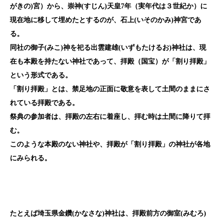
がきの)宮）から、崇神(すじん)天皇7年（実年代は３世紀か）に
現在地に移して埋めたとするのが、石上(いそのかみ)神宮であ
る。
同社の御子(みこ)神を祀る出雲建雄(いずもたけるお)神社は、現
在も本殿を持たない神社であって、拝殿（国宝）が「割り拝殿」
という形式である。
「割り拝殿」とは、禁足地の正面に敬意を表して土間のままにさ
れている拝殿である。
祭典の参加者は、拝殿の左右に着座し、拝む時は土間に降りて拝
む。
このような本殿のない神社や、拝殿が「割り拝殿」の神社が各地
にみられる。
たとえば埼玉県金鑽(かなさな)神社は、拝殿前方の御室(みむろ)