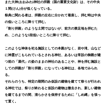
また大神(おおみわ)神社の拝殿（国の重要文化財）は、その中央
１間(けん)分が低くなっている。
祭典に関わる者は、拝殿の左右に分かれて着座し、拝む時は中央
の低いところに降りて拝む。
「割り拝殿」のような土間ではないが、前方の禁足地を拝むた
め、このような1
段低いところに降りて拝む。
このような神体を祀る施設としての本殿がなく、岩や滝、山など
に神霊がこもられているとされる神社、あるいは常設の御殿が建
つ前の「屋代」の姿のままの神社のあることや、神を拝む施設と
しての拝殿が「割り拝殿」になっている神社は、各地でみられ
る。
それらのうち、特定の期間のみ仮設の建物を建てて祭りが行われ
る神社では、祭りが終わると仮設の建物は撤去され、新しい建物
を建てるまでの間、清らかさを保持するために「しめ縄」を張っ
て置く。