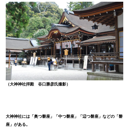
（大神神社拝殿 谷口勝彦氏撮影）
大神神社には「奥つ磐座」「中つ磐座」「辺つ磐座」などの「磐
座」がある。