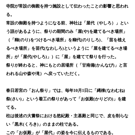
寺院が常設の御殿を持つ施設として伝わったことの影響と思われ
る。
常設の御殿を持つようになる前、神社は「屋代（やしろ）」とい
う語があるように、祭りの期間のみ「屋(や)を建てるべき場所」
（「糊(のり)をつけるべき場所」を糊代(のりしろ)、「苗を植え
るべき場所」を苗代(なわしろ)というように「屋を建てるべき場
所」が「屋代(やしろ)」）に「屋」を建てて祭りを行った。
祭りが終わると、神にもとの居場所（「甘南備(かんなび)」と言
われる山や森や滝）へ戻っていただく。
春日若宮の「おん祭り」では、毎年10
月1
日に「縄棟(なわむね)
祭(さい)」という着工の祭りがあって「お仮殿(かりどの)」を建
てる。
柱は後述の大嘗祭における悠紀殿・主基殿と同じで、皮を削らな
い「黒木(くろき)」のままの柱である。
この「お仮殿」が「屋代」の姿を今に伝えるものである。