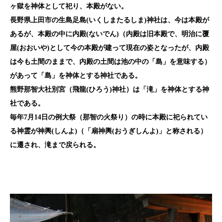
ヶ獄を神体として祀り、本殿がない。
長野県上田市の生島足島(いくしまたるしま)神社は、今は本殿が
あるが、本殿の中に内殿(ないでん)（内殿は旧本殿で、明治に覆
屋(おおいや)として今の本殿が建って現在の姿となったが、
内殿
は今も土間のままで、内殿の土間は池の中の「島」を意味する）
があって「島」を神体とする神社である。
熊野那智大社別宮（飛龍(ひろう)神社）は「滝」を神体とする神
社である。
毎年7
月14
日の例大祭（那智の火祭り）の時に本殿に祀られてい
る神霊が神輿(しんよ)（「扇神輿(おうぎしんよ)」と称される）
に遷され、滝まで戻られる。