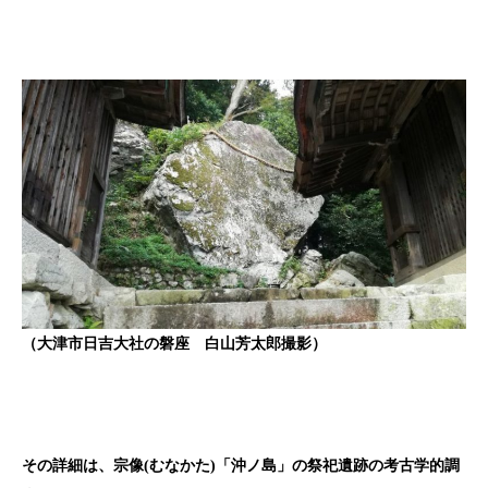
（大津市日吉大社の磐座 白山芳太郎撮影）
その詳細は、宗像(むなかた)「沖ノ島」の祭祀遺跡の考古学的調