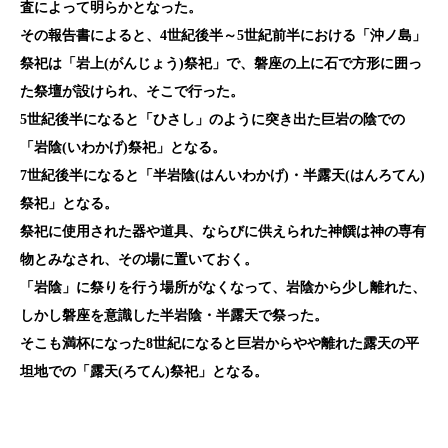
査によって明らかとなった。
その報告書によると、4
世紀後半～5
世紀前半における「沖ノ島」
祭祀は「岩上(がんじょう)祭祀」で、磐座の上に石で方形に囲っ
た祭壇が設けられ、そこで行った。
5
世紀後半になると「ひさし」のように突き出た巨岩の陰での
「岩陰(いわかげ)祭祀」となる。
7
世紀後半になると「半岩陰(はんいわかげ)・半露天(はんろてん)
祭祀」となる。
祭祀に使用された器や道具、ならびに供えられた神饌は神の専有
物とみなされ、その場に置いておく。
「岩陰」に祭りを行う場所がなくなって、岩陰から少し離れた、
しかし磐座を意識した半岩陰・半露天で祭った。
そこも満杯になった8
世紀になると巨岩からやや離れた露天の平
坦地での「露天(ろてん)祭祀」となる。