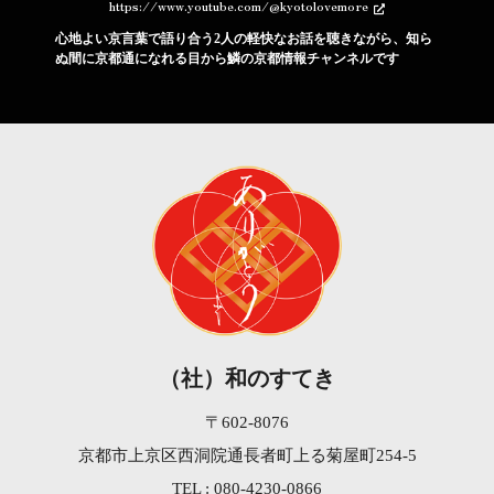
https://www.youtube.com/@kyotolovemore
心地よい京言葉で語り合う2人の軽快なお話を聴きながら、知ら
ぬ間に京都通になれる目から鱗の京都情報チャンネルです
（社）和のすてき
〒602-8076
京都市上京区西洞院通長者町上る菊屋町254-5
TEL : 080-4230-0866