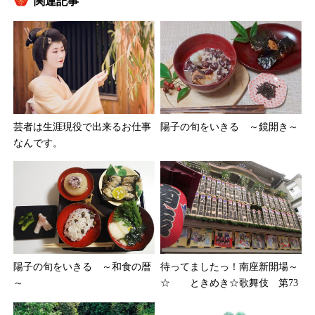
関連記事
芸者は生涯現役で出来るお仕事
陽子の旬をいきる ～鏡開き～
なんです。
陽子の旬をいきる ～和食の暦
待ってましたっ！南座新開場～
～
☆ ときめき☆歌舞伎 第73
回