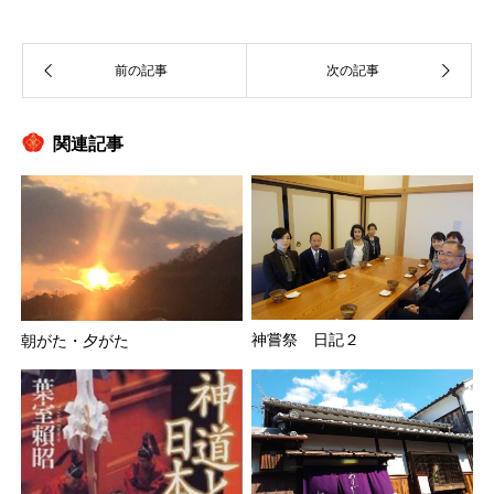
関連記事
神嘗祭 日記２
朝がた・夕がた