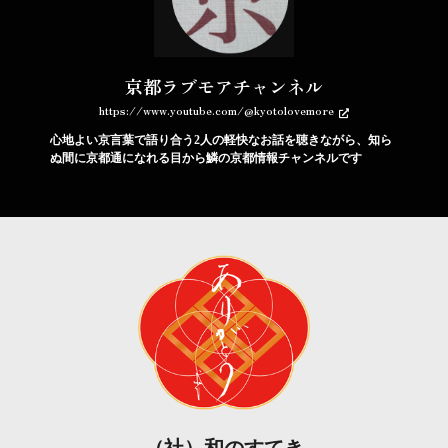
京都ラブモアチャンネル
https://www.youtube.com/@kyotolovemore
心地よい京言葉で語り合う2人の軽快なお話を聴きながら、知ら
ぬ間に京都通になれる目から鱗の京都情報チャンネルです
（社）和のすてき