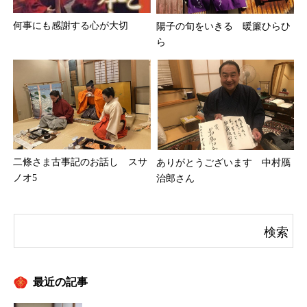
何事にも感謝する心が大切
陽子の旬をいきる 暖簾ひらひ
ら
二條さま古事記のお話し スサ
ありがとうございます 中村鴈
ノオ5
治郎さん
最近の記事