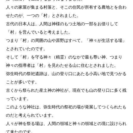
人々の家屋が集まる村落と、そこの住民が所有する農地とを合わ
せたのが、一つの「村」とされました。
古代の日本人は、人間は神様のもつ土地の一部をお借りして
「村」を営んでいると考えました。
つまり「村」の周囲の山や原野はすべて、「神々が生活する場」
とされていたのです。
そして「村」を守る神々（精霊）のなかで最も尊い神、つまり
神々の指導者は「村」を見わたせる山に住むとされました。
弥生時代の祭祀遺跡は、山の登り口にあたる小高い地で見つかる
ことが多いです。
古くから祭られた産土神の神社が、現在でも山の登り口に多く残
っています。
このような神社は、弥生時代の祭祀の場が発展してつくられたも
のだと考えられています。
人々が神を祭る場は、人間の領域と神々の領域との境に設けられ
て来たのです。