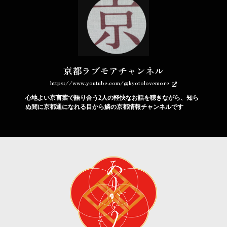
京都ラブモアチャンネル
https://www.youtube.com/@kyotolovemore
心地よい京言葉で語り合う2人の軽快なお話を聴きながら、知ら
ぬ間に京都通になれる目から鱗の京都情報チャンネルです